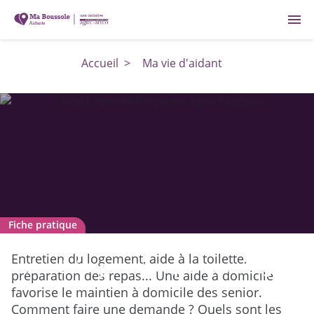
menu
Accueil
>
Ma vie d'aidant
Fiche pratique
Comment trouver une aide à
Entretien du logement, aide à la toilette,
domicile pour une personne âgée
préparation des repas... Une aide à domicile
favorise le maintien à domicile des senior.
Comment faire une demande ? Quels sont les