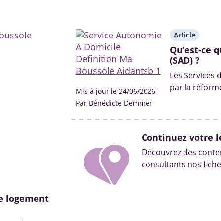
Article
Qu’est-ce q
(SAD) ?
Les Services 
par la réforme
Mis à jour le 24/06/2026
services d’aid
Par Bénédicte Demmer
gestes du quo
Continuez votre l
Découvrez des conten
consultants nos fiche
e logement