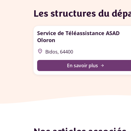
Les structures du dé
Service de Téléassistance ASAD
Oloron
place
Bidos, 64400
En savoir plus
arrow_forward