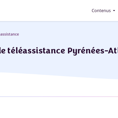
arrow_drop_down
Contenus
éassistance
de téléassistance Pyrénées-At