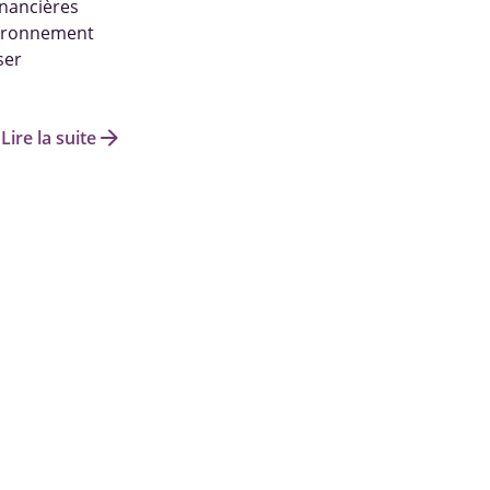
inancières
vironnement
ser
arrow_forward
Lire la suite