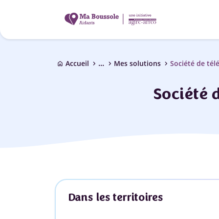
...
chevron_right
chevron_right
chevron_right
Accueil
Mes solutions
Société de tél
home
Société 
Dans les territoires