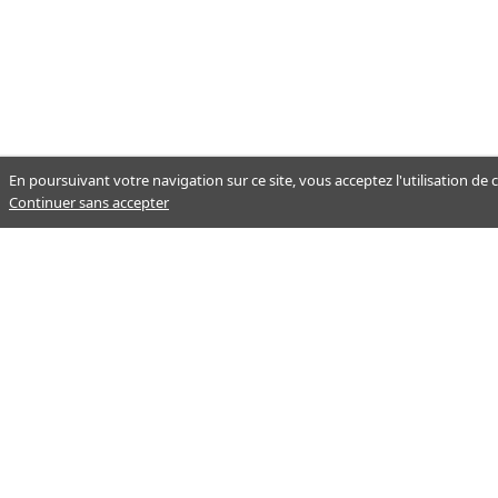
En poursuivant votre navigation sur ce site, vous acceptez l'utilisation de
Continuer sans accepter
Notre mission : orienter ceux qui
aident un proche.