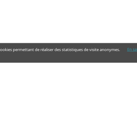
En sa
 cookies permettant de réaliser des statistiques de visite anonymes.
Nos pages
Guide
Articles - Ma vie d'aidant
Aides financières et congés
Annuaire