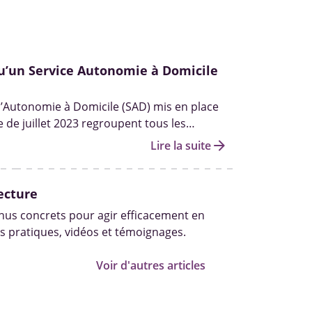
u’un Service Autonomie à Domicile
d’Autonomie à Domicile (SAD) mis en place
 de juillet 2023 regroupent tous les
e à domicile autorisés, que ce soit l’aide aux
arrow_forward
Lire la suite
tidien ou les soins à domicile.
ecture
us concrets pour agir efficacement en
s pratiques, vidéos et témoignages.
Voir d'autres articles