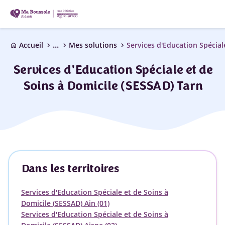
...
chevron_right
chevron_right
chevron_right
Accueil
Mes solutions
home
Services d'Education Spéciale et de
Soins à Domicile (SESSAD) Tarn
Dans les territoires
Services d'Education Spéciale et de Soins à
Domicile (SESSAD) Ain (01)
Services d'Education Spéciale et de Soins à