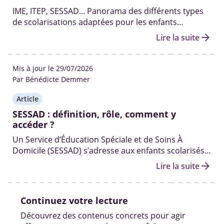
IME, ITEP, SESSAD... Panorama des différents types
de scolarisations adaptées pour les enfants
handicapés de la maternelle au lycée.
arrow_forward
Lire la suite
Mis à jour le 29/07/2026
Par Bénédicte Demmer
Article
SESSAD : définition, rôle, comment y
accéder ?
Un Service d’Éducation Spéciale et de Soins À
Domicile (SESSAD) s’adresse aux enfants scolarisés à
temps complet ou à temps partiel, qui ont besoin
arrow_forward
Lire la suite
d’aide pour progresser dans leur autonomie et
suivre les enseignements.
Continuez votre lecture
Découvrez des contenus concrets pour agir