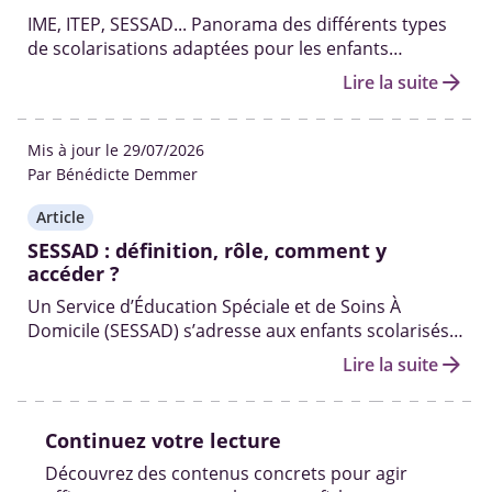
IME, ITEP, SESSAD... Panorama des différents types
de scolarisations adaptées pour les enfants
handicapés de la maternelle au lycée.
arrow_forward
Lire la suite
Mis à jour le 29/07/2026
Par Bénédicte Demmer
Article
SESSAD : définition, rôle, comment y
accéder ?
Un Service d’Éducation Spéciale et de Soins À
Domicile (SESSAD) s’adresse aux enfants scolarisés à
temps complet ou à temps partiel, qui ont besoin
arrow_forward
Lire la suite
d’aide pour progresser dans leur autonomie et
suivre les enseignements.
Continuez votre lecture
Découvrez des contenus concrets pour agir