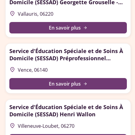
Domicile (SESSAD) Georgette Grouselle -
Vallauris
place
Vallauris, 06220
En savoir plus
arrow_forward
Service d'Éducation Spéciale et de Soins À
Domicile (SESSAD) Préprofessionnel
Vosgelade
place
Vence, 06140
En savoir plus
arrow_forward
Service d'Éducation Spéciale et de Soins À
Domicile (SESSAD) Henri Wallon
place
Villeneuve-Loubet, 06270