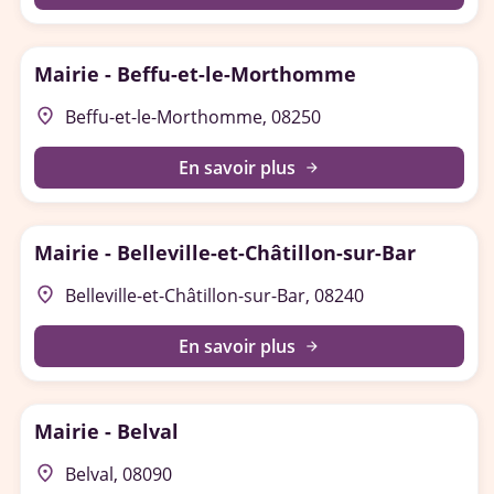
Mairie - Beffu-et-le-Morthomme
place
Beffu-et-le-Morthomme, 08250
En savoir plus
arrow_forward
Mairie - Belleville-et-Châtillon-sur-Bar
place
Belleville-et-Châtillon-sur-Bar, 08240
En savoir plus
arrow_forward
Mairie - Belval
place
Belval, 08090