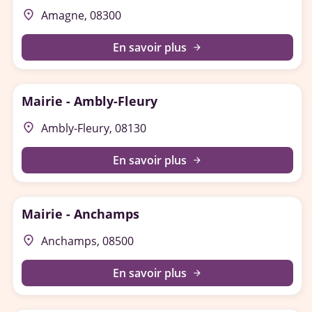
place
Amagne, 08300
En savoir plus
arrow_forward
Mairie - Ambly-Fleury
place
Ambly-Fleury, 08130
En savoir plus
arrow_forward
Mairie - Anchamps
place
Anchamps, 08500
En savoir plus
arrow_forward