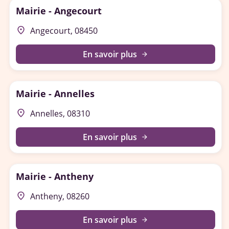
Mairie - Angecourt
place
Angecourt, 08450
En savoir plus
arrow_forward
Mairie - Annelles
place
Annelles, 08310
En savoir plus
arrow_forward
Mairie - Antheny
place
Antheny, 08260
En savoir plus
arrow_forward