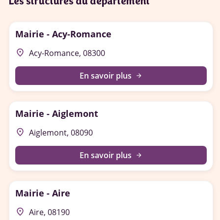
Les structures du département
Mairie - Acy-Romance
place
Acy-Romance, 08300
En savoir plus
arrow_forward
Mairie - Aiglemont
place
Aiglemont, 08090
En savoir plus
arrow_forward
Mairie - Aire
place
Aire, 08190