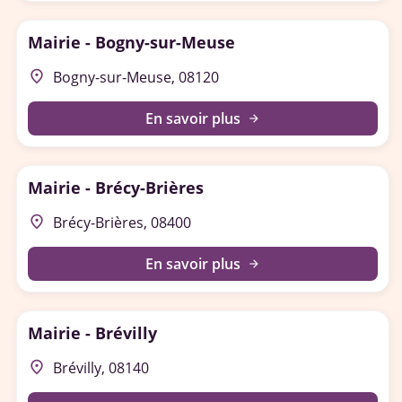
Mairie - Bogny-sur-Meuse
place
Bogny-sur-Meuse, 08120
En savoir plus
arrow_forward
Mairie - Brécy-Brières
place
Brécy-Brières, 08400
En savoir plus
arrow_forward
Mairie - Brévilly
place
Brévilly, 08140