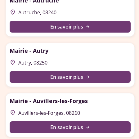
Mairie - Autruche
place
Autruche, 08240
En savoir plus
arrow_forward
Mairie - Autry
place
Autry, 08250
En savoir plus
arrow_forward
Mairie - Auvillers-les-Forges
place
Auvillers-les-Forges, 08260
En savoir plus
arrow_forward