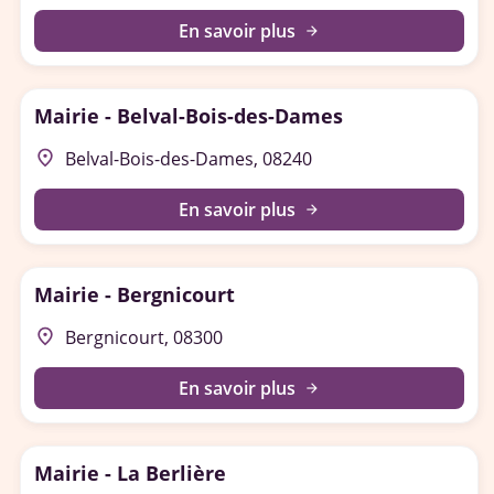
En savoir plus
arrow_forward
Mairie - Belval-Bois-des-Dames
place
Belval-Bois-des-Dames, 08240
En savoir plus
arrow_forward
Mairie - Bergnicourt
place
Bergnicourt, 08300
En savoir plus
arrow_forward
Mairie - La Berlière