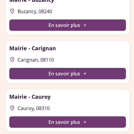
place
Buzancy, 08240
En savoir plus
arrow_forward
Mairie - Carignan
place
Carignan, 08110
En savoir plus
arrow_forward
Mairie - Cauroy
place
Cauroy, 08310
En savoir plus
arrow_forward