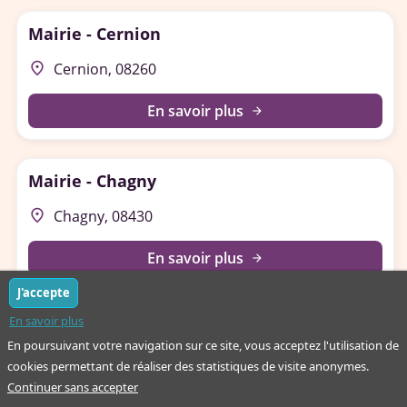
Mairie - Cernion
place
Cernion, 08260
En savoir plus
arrow_forward
Mairie - Chagny
place
Chagny, 08430
En savoir plus
arrow_forward
J'accepte
En savoir plus
Mairie - Chalandry-Elaire
En poursuivant votre navigation sur ce site, vous acceptez l'utilisation de
place
Chalandry-Elaire, 08160
cookies permettant de réaliser des statistiques de visite anonymes.
Continuer sans accepter
En savoir plus
arrow_forward