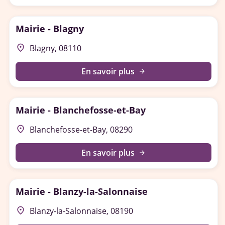
Mairie - Blagny
place
Blagny, 08110
En savoir plus
arrow_forward
Mairie - Blanchefosse-et-Bay
place
Blanchefosse-et-Bay, 08290
En savoir plus
arrow_forward
Mairie - Blanzy-la-Salonnaise
place
Blanzy-la-Salonnaise, 08190