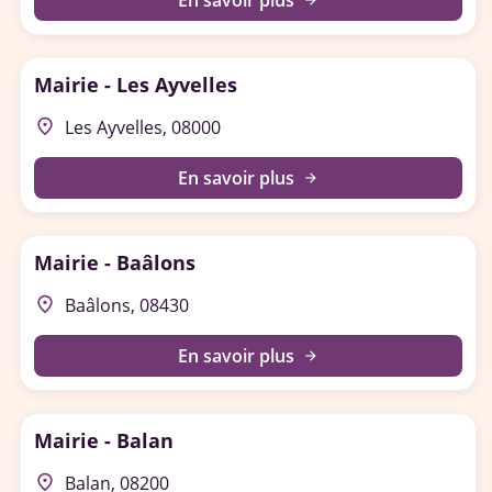
En savoir plus
arrow_forward
Mairie - Les Ayvelles
place
Les Ayvelles, 08000
En savoir plus
arrow_forward
Mairie - Baâlons
place
Baâlons, 08430
En savoir plus
arrow_forward
Mairie - Balan
place
Balan, 08200