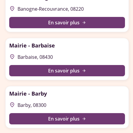
place
Banogne-Recouvrance, 08220
En savoir plus
arrow_forward
Mairie - Barbaise
place
Barbaise, 08430
En savoir plus
arrow_forward
Mairie - Barby
place
Barby, 08300
En savoir plus
arrow_forward