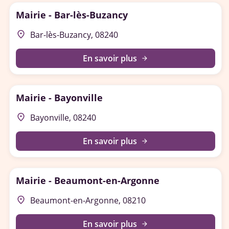
Mairie - Bar-lès-Buzancy
place
Bar-lès-Buzancy, 08240
En savoir plus
arrow_forward
Mairie - Bayonville
place
Bayonville, 08240
En savoir plus
arrow_forward
Mairie - Beaumont-en-Argonne
place
Beaumont-en-Argonne, 08210
En savoir plus
arrow_forward