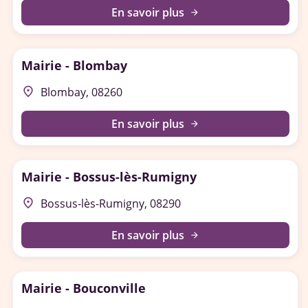
En savoir plus
arrow_forward
Mairie - Blombay
place
Blombay, 08260
En savoir plus
arrow_forward
Mairie - Bossus-lès-Rumigny
place
Bossus-lès-Rumigny, 08290
En savoir plus
arrow_forward
Mairie - Bouconville