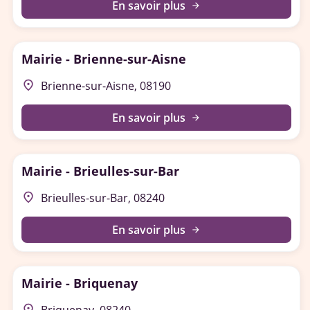
En savoir plus
arrow_forward
Mairie - Brienne-sur-Aisne
place
Brienne-sur-Aisne, 08190
En savoir plus
arrow_forward
Mairie - Brieulles-sur-Bar
place
Brieulles-sur-Bar, 08240
En savoir plus
arrow_forward
Mairie - Briquenay
place