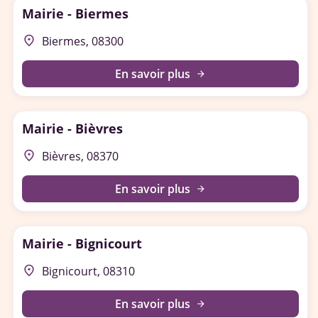
Mairie - Biermes
place
Biermes, 08300
En savoir plus
arrow_forward
Mairie - Bièvres
place
Bièvres, 08370
En savoir plus
arrow_forward
Mairie - Bignicourt
place
Bignicourt, 08310
En savoir plus
arrow_forward