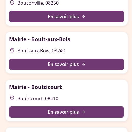
place
Bouconville, 08250
En savoir plus
arrow_forward
Mairie - Boult-aux-Bois
place
Boult-aux-Bois, 08240
En savoir plus
arrow_forward
Mairie - Boulzicourt
place
Boulzicourt, 08410
En savoir plus
arrow_forward