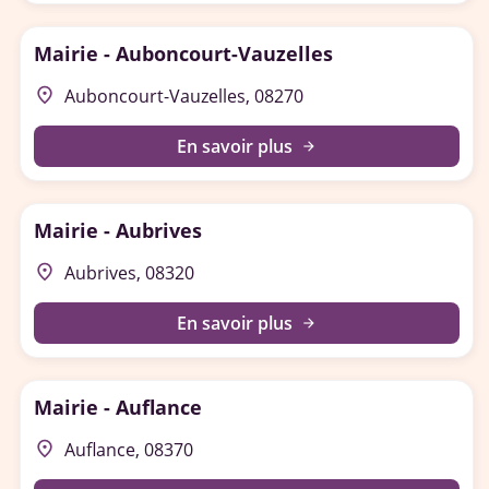
Mairie - Auboncourt-Vauzelles
place
Auboncourt-Vauzelles, 08270
En savoir plus
arrow_forward
Mairie - Aubrives
place
Aubrives, 08320
En savoir plus
arrow_forward
Mairie - Auflance
place
Auflance, 08370