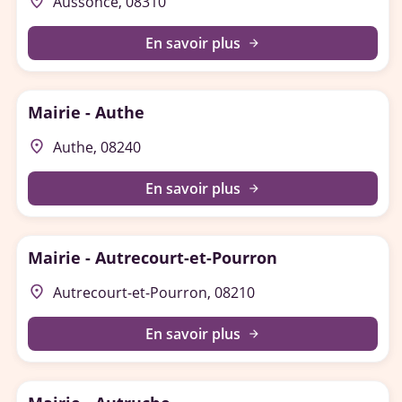
place
Aussonce, 08310
En savoir plus
arrow_forward
Mairie - Authe
place
Authe, 08240
En savoir plus
arrow_forward
Mairie - Autrecourt-et-Pourron
place
Autrecourt-et-Pourron, 08210
En savoir plus
arrow_forward