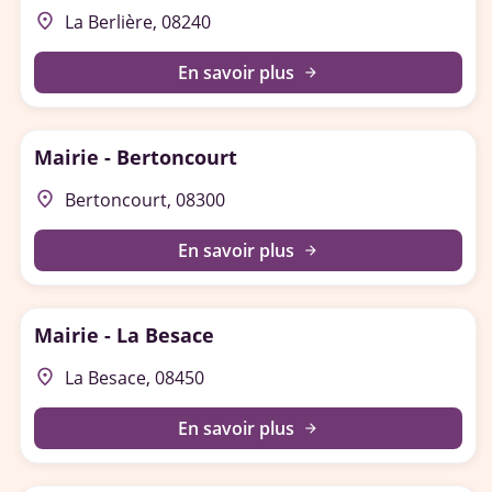
place
La Berlière, 08240
En savoir plus
arrow_forward
Mairie - Bertoncourt
place
Bertoncourt, 08300
En savoir plus
arrow_forward
Mairie - La Besace
place
La Besace, 08450
En savoir plus
arrow_forward