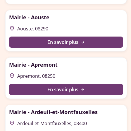
Mairie - Aouste
place
Aouste, 08290
En savoir plus
arrow_forward
Mairie - Apremont
place
Apremont, 08250
En savoir plus
arrow_forward
Mairie - Ardeuil-et-Montfauxelles
place
Ardeuil-et-Montfauxelles, 08400