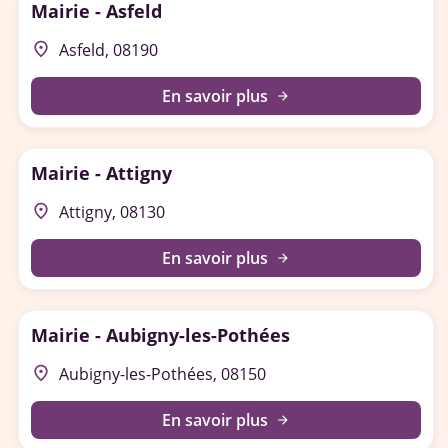
Mairie - Asfeld
place
Asfeld, 08190
En savoir plus
arrow_forward
Mairie - Attigny
place
Attigny, 08130
En savoir plus
arrow_forward
Mairie - Aubigny-les-Pothées
place
Aubigny-les-Pothées, 08150
En savoir plus
arrow_forward