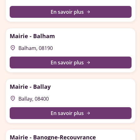
En savoir plus
arrow_forward
Mairie - Balham
place
Balham, 08190
En savoir plus
arrow_forward
Mairie - Ballay
place
Ballay, 08400
En savoir plus
arrow_forward
Mairie - Banogne-Recouvrance