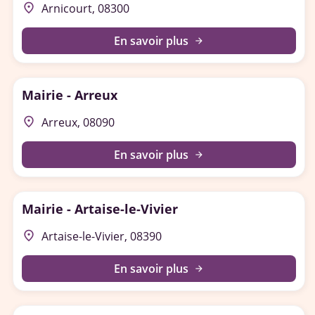
place
Arnicourt, 08300
En savoir plus
arrow_forward
Mairie - Arreux
place
Arreux, 08090
En savoir plus
arrow_forward
Mairie - Artaise-le-Vivier
place
Artaise-le-Vivier, 08390
En savoir plus
arrow_forward