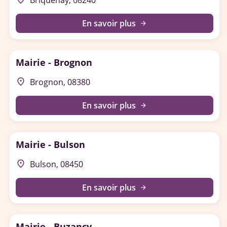
Briquenay, 08240
En savoir plus
arrow_forward
Mairie - Brognon
place
Brognon, 08380
En savoir plus
arrow_forward
Mairie - Bulson
place
Bulson, 08450
En savoir plus
arrow_forward
Mairie - Buzancy