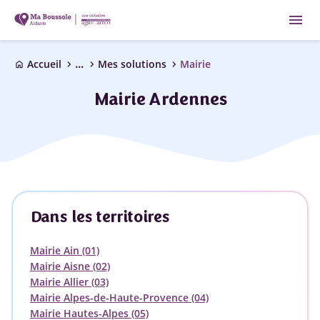
menu
...
chevron_right
chevron_right
chevron_right
Accueil
Mes solutions
Mairie
home
Mairie Ardennes
Dans les territoires
Mairie Ain (01)
Mairie Aisne (02)
Mairie Allier (03)
Mairie Alpes-de-Haute-Provence (04)
Mairie Hautes-Alpes (05)