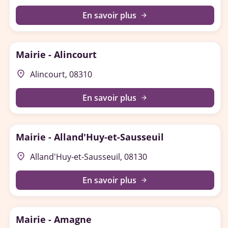
En savoir plus
arrow_forward
Mairie - Alincourt
place
Alincourt, 08310
En savoir plus
arrow_forward
Mairie - Alland'Huy-et-Sausseuil
place
Alland'Huy-et-Sausseuil, 08130
En savoir plus
arrow_forward
Mairie - Amagne