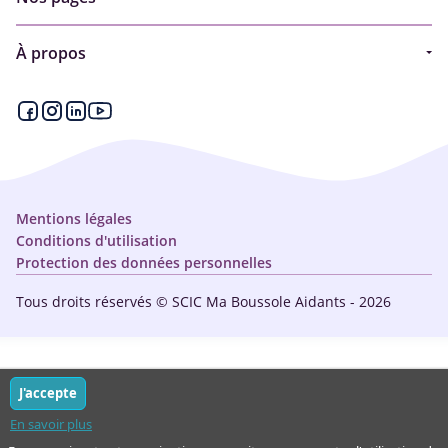
Guide
À propos
Articles - Ma vie d'aidant
Espace partenaire
Aides financières et congés
Qui sommes-nous ?
Annuaire
Plan du site
Simulateur
Nous contacter
Mentions légales
Conditions d'utilisation
Protection des données personnelles
Tous droits réservés © SCIC Ma Boussole Aidants - 2026
J'accepte
En savoir plus