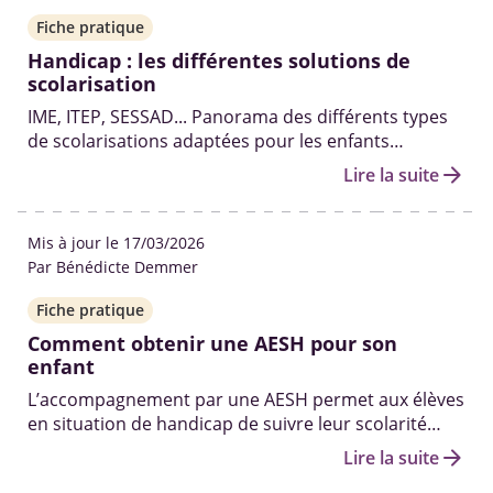
Fiche pratique
Handicap : les différentes solutions de
scolarisation
IME, ITEP, SESSAD... Panorama des différents types
de scolarisations adaptées pour les enfants
handicapés de la maternelle au lycée.
arrow_forward
Lire la suite
Mis à jour le 17/03/2026
Par Bénédicte Demmer
Fiche pratique
Comment obtenir une AESH pour son
enfant
L’accompagnement par une AESH permet aux élèves
en situation de handicap de suivre leur scolarité
dans de bonnes conditions. Ce guide explique les
arrow_forward
Lire la suite
étapes à suivre, de la demande à l’attribution, ainsi