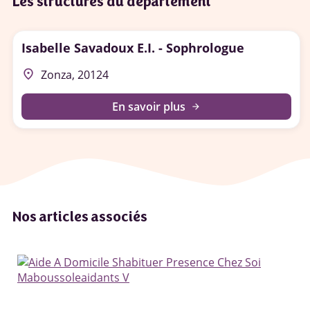
Les structures du département
Isabelle Savadoux E.I. - Sophrologue
place
Zonza, 20124
En savoir plus
arrow_forward
Nos articles associés