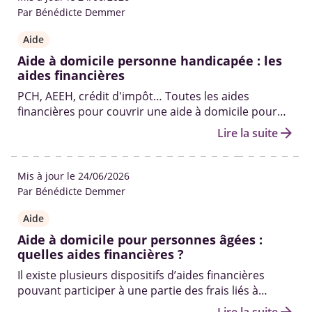
Par Bénédicte Demmer
Aide
Aide à domicile personne handicapée : les
aides financières
PCH, AEEH, crédit d'impôt… Toutes les aides
financières pour couvrir une aide à domicile pour
une personne handicapée via la MDPH et autres.
arrow_forward
Lire la suite
Mis à jour le 24/06/2026
Par Bénédicte Demmer
Aide
Aide à domicile pour personnes âgées :
quelles aides financières ?
Il existe plusieurs dispositifs d’aides financières
pouvant participer à une partie des frais liés à
l’embauche d’un aide à domicile pour une personne