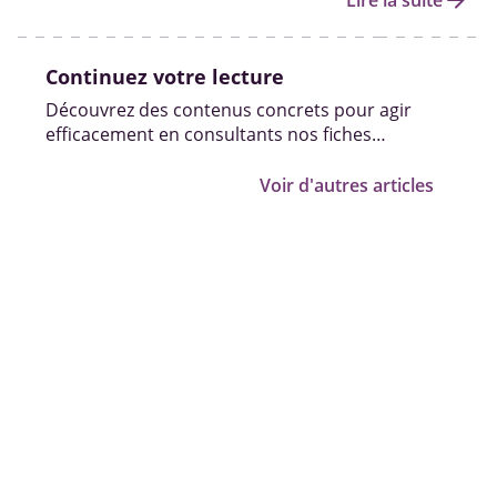
arrow_forward
Lire la suite
âgée.
Continuez votre lecture
Découvrez des contenus concrets pour agir
efficacement en consultants nos fiches
pratiques, vidéos et témoignages.
Voir d'autres articles