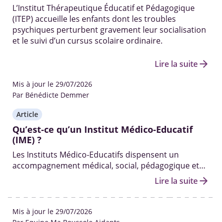
L’Institut Thérapeutique Éducatif et Pédagogique
(ITEP) accueille les enfants dont les troubles
psychiques perturbent gravement leur socialisation
et le suivi d’un cursus scolaire ordinaire.
arrow_forward
Lire la suite
Mis à jour le 29/07/2026
Par Bénédicte Demmer
Article
Qu’est-ce qu’un Institut Médico-Educatif
(IME) ?
Les Instituts Médico-Educatifs dispensent un
accompagnement médical, social, pédagogique et
professionnel pour les enfants souffrant d’une
arrow_forward
Lire la suite
déficience intellectuelle ne leur permettant pas de
suivre un parcours scolaire classique.
Mis à jour le 29/07/2026