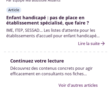
Par Equipe Ma Boussole Aidants
Article
Enfant handicapé : pas de place en
établissement spécialisé, que faire ?
IME, ITEP, SESSAD… Les listes d’attente pour les
établissements d’accueil pour enfant handicapé
sont souvent longues. Quels recours pour les
arrow_forward
Lire la suite
enfants qui se retrouvent sans solution et
déscolarisés ?
Continuez votre lecture
Découvrez des contenus concrets pour agir
efficacement en consultants nos fiches
pratiques, vidéos et témoignages.
Voir d'autres articles