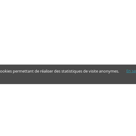
En sa
 cookies permettant de réaliser des statistiques de visite anonymes.
Nos pages
Guide
Articles - Ma vie d'aidant