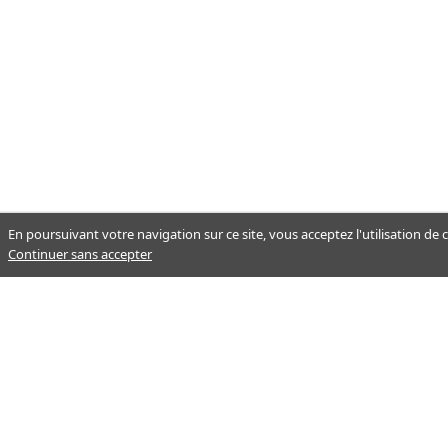
En poursuivant votre navigation sur ce site, vous acceptez l'utilisation de
Continuer sans accepter
Notre mission : orienter ceux qui
aident un proche.