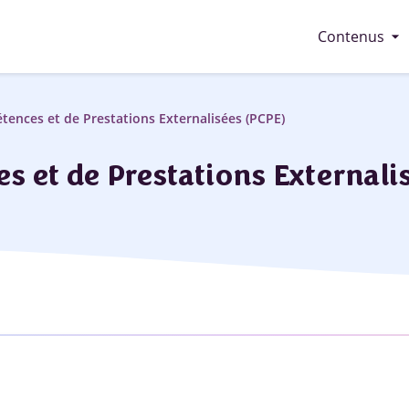
arrow_drop_down
Contenus
ences et de Prestations Externalisées (PCPE)
 et de Prestations Externali