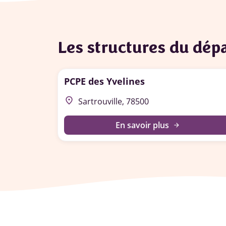
Les structures du dé
PCPE des Yvelines
place
Sartrouville, 78500
En savoir plus
arrow_forward