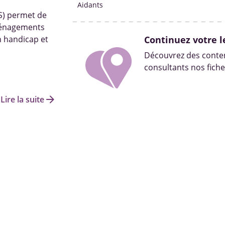
retrouvent sa
Aidants
PS) permet de
aménagements
n handicap et
Continuez votre l
Découvrez des conten
consultants nos fiche
arrow_forward
Lire la suite