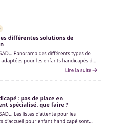
e
les différentes solutions de
on
SSAD... Panorama des différents types de
s adaptées pour les enfants handicapés de
au lycée.
arrow_forward
Lire la suite
icapé : pas de place en
nt spécialisé, que faire ?
SAD… Les listes d’attente pour les
s d’accueil pour enfant handicapé sont
es. Quels recours pour les enfants qui se