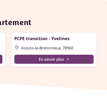
partement
PCPE transition - Yvelines
place
Voisins-le-Bretonneux, 78960
En savoir plus
arrow_forward