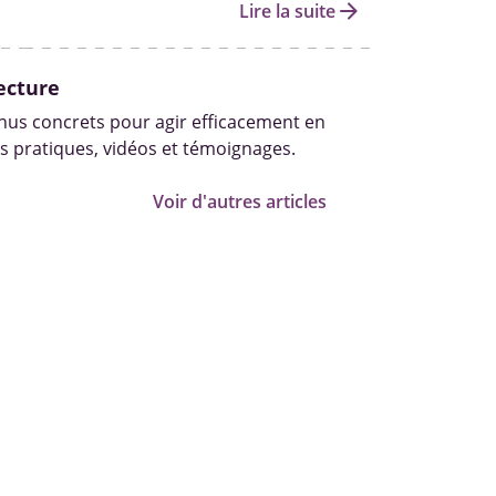
ns solution et déscolarisés ?
arrow_forward
Lire la suite
ecture
us concrets pour agir efficacement en
s pratiques, vidéos et témoignages.
Voir d'autres articles