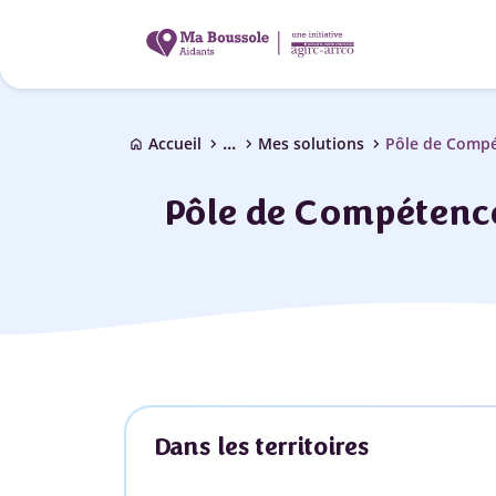
...
chevron_right
chevron_right
chevron_right
Accueil
Mes solutions
Pôle de Compét
home
Pôle de Compétences
Dans les territoires