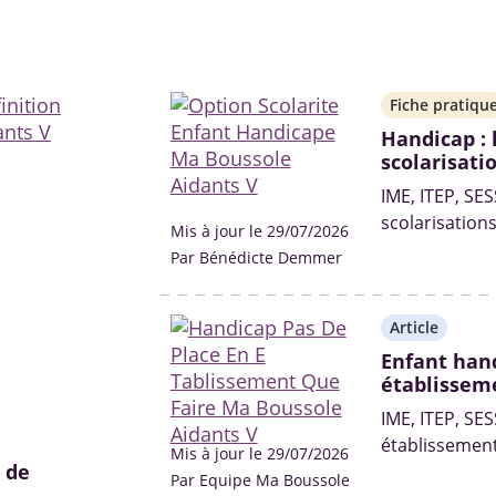
Fiche pratiqu
Handicap : 
scolarisati
IME, ITEP, SE
scolarisation
Mis à jour le 29/07/2026
la maternelle 
Par Bénédicte Demmer
Article
Enfant hand
établisseme
IME, ITEP, SES
établissement
Mis à jour le 29/07/2026
 de
souvent longu
Par Equipe Ma Boussole