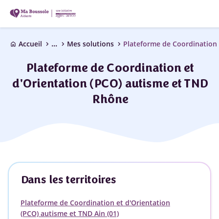
...
chevron_right
chevron_right
chevron_right
Accueil
Mes solutions
home
Plateforme de Coordination et
d'Orientation (PCO) autisme et TND
Rhône
Dans les territoires
Plateforme de Coordination et d'Orientation
(PCO) autisme et TND Ain (01)