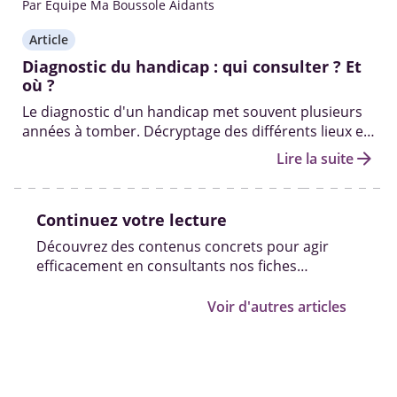
Par Equipe Ma Boussole Aidants
Article
Diagnostic du handicap : qui consulter ? Et
où ?
Le diagnostic d'un handicap met souvent plusieurs
années à tomber. Décryptage des différents lieux et
professionnels pour diagnostiquer un handicap.
arrow_forward
Lire la suite
Continuez votre lecture
Découvrez des contenus concrets pour agir
efficacement en consultants nos fiches
pratiques, vidéos et témoignages.
Voir d'autres articles