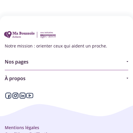
Notre mission : orienter ceux qui aident un proche.
Nos pages
Guide
À propos
Articles - Ma vie d'aidant
Espace partenaire
Aides financières et congés
Qui sommes-nous ?
Annuaire
Plan du site
Simulateur
Nous contacter
Mentions légales