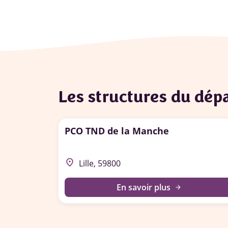
Les structures du dé
PCO TND de la Manche
place
Lille, 59800
En savoir plus
arrow_forward