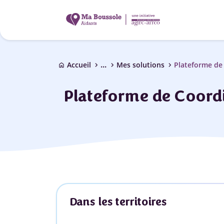
...
chevron_right
chevron_right
chevron_right
Accueil
Mes solutions
Plateforme de 
home
Plateforme de Coordi
Dans les territoires