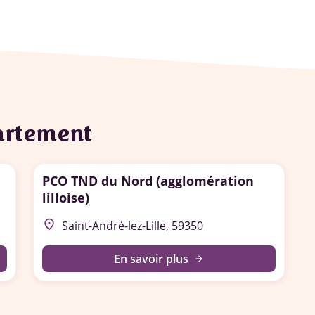
partement
PCO TND du Nord (agglomération
lilloise)
place
Saint-André-lez-Lille, 59350
En savoir plus
arrow_forward