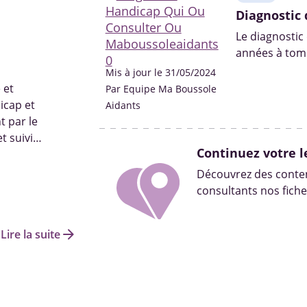
Diagnostic 
Le diagnostic
années à tomb
professionnel
Mis à jour le 31/05/2024
 et
Par Equipe Ma Boussole
icap et
Aidants
t par le
t suivi…
Continuez votre l
Découvrez des conten
consultants nos fiche
arrow_forward
Lire la suite