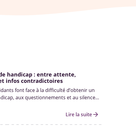
de handicap : entre attente,
et infos contradictoires
ants font face à la difficulté d’obtenir un
dicap, aux questionnements et au silence
.
arrow_forward
Lire la suite