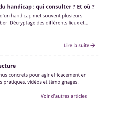
du handicap : qui consulter ? Et où ?
 d'un handicap met souvent plusieurs
er. Décryptage des différents lieux et
s pour diagnostiquer un handicap.
arrow_forward
Lire la suite
ecture
us concrets pour agir efficacement en
s pratiques, vidéos et témoignages.
Voir d'autres articles