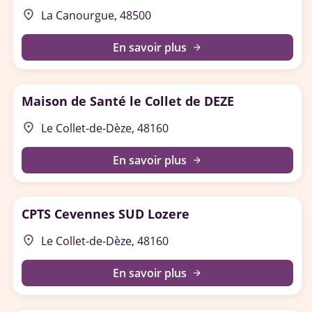
place
La Canourgue, 48500
En savoir plus
arrow_forward
Maison de Santé le Collet de DEZE
place
Le Collet-de-Dèze, 48160
En savoir plus
arrow_forward
CPTS Cevennes SUD Lozere
place
Le Collet-de-Dèze, 48160
En savoir plus
arrow_forward