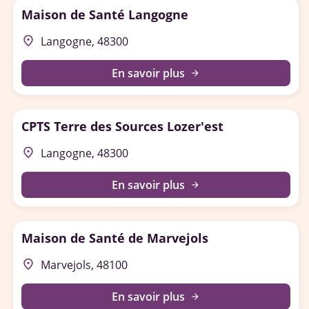
Maison de Santé Langogne
place
Langogne, 48300
En savoir plus
arrow_forward
CPTS Terre des Sources Lozer'est
place
Langogne, 48300
En savoir plus
arrow_forward
Maison de Santé de Marvejols
place
Marvejols, 48100
En savoir plus
arrow_forward