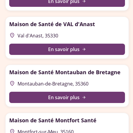
En savoir plus
arrow_forward
Maison de Santé de VAL d'Anast
place
Val d'Anast, 35330
En savoir plus
arrow_forward
Maison de Santé Montauban de Bretagne
place
Montauban-de-Bretagne, 35360
En savoir plus
arrow_forward
Maison de Santé Montfort Santé
place
Montfort-sur-Meu, 35160