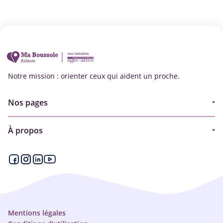
Notre mission : orienter ceux qui aident un proche.
Nos pages
Guide
À propos
Articles - Ma vie d'aidant
Espace partenaire
Aides financières et congés
Qui sommes-nous ?
Annuaire
Plan du site
Simulateur
Nous contacter
Mentions légales