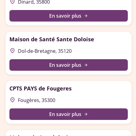
place
Dinard, 35800
En savoir plus
arrow_forward
Maison de Santé Sante Doloise
place
Dol-de-Bretagne, 35120
En savoir plus
arrow_forward
CPTS PAYS de Fougeres
place
Fougères, 35300
En savoir plus
arrow_forward