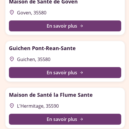
Maison de Santé de Goven
place
Goven, 35580
En savoir plus
arrow_forward
Guichen Pont-Rean-Sante
place
Guichen, 35580
En savoir plus
arrow_forward
Maison de Santé la Flume Sante
place
L'Hermitage, 35590
En savoir plus
arrow_forward