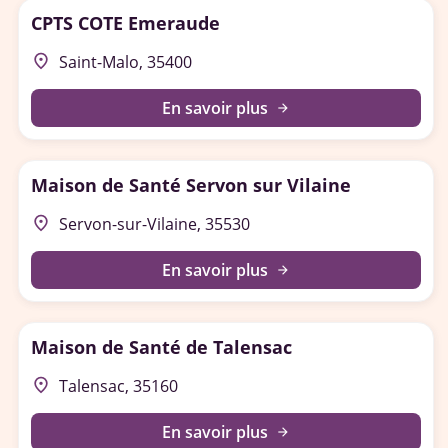
CPTS COTE Emeraude
place
Saint-Malo, 35400
En savoir plus
arrow_forward
Maison de Santé Servon sur Vilaine
place
Servon-sur-Vilaine, 35530
En savoir plus
arrow_forward
Maison de Santé de Talensac
place
Talensac, 35160
En savoir plus
arrow_forward