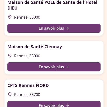
Maison de Santé POLE de Sante de l'Hotel
DIEU
place
Rennes, 35000
En savoir plus
arrow_forward
Maison de Santé Cleunay
place
Rennes, 35000
En savoir plus
arrow_forward
CPTS Rennes NORD
place
Rennes, 35700
En savoir plus
arrow_forward