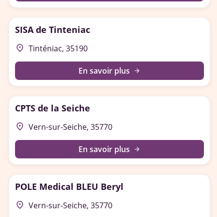
SISA de Tinteniac
place
Tinténiac, 35190
En savoir plus
arrow_forward
CPTS de la Seiche
place
Vern-sur-Seiche, 35770
En savoir plus
arrow_forward
POLE Medical BLEU Beryl
place
Vern-sur-Seiche, 35770