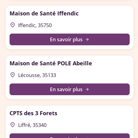
Maison de Santé Iffendic
place
Iffendic, 35750
En savoir plus
arrow_forward
Maison de Santé POLE Abeille
place
Lécousse, 35133
En savoir plus
arrow_forward
CPTS des 3 Forets
place
Liffré, 35340