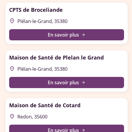
CPTS de Broceliande
place
Plélan-le-Grand, 35380
En savoir plus
arrow_forward
Maison de Santé de Plelan le Grand
place
Plélan-le-Grand, 35380
En savoir plus
arrow_forward
Maison de Santé de Cotard
place
Redon, 35600
En savoir plus
arrow_forward