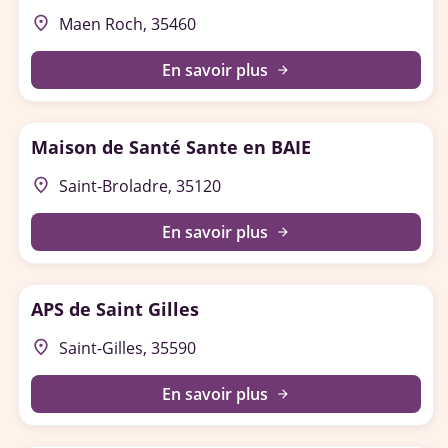
place
Maen Roch, 35460
En savoir plus
arrow_forward
Maison de Santé Sante en BAIE
place
Saint-Broladre, 35120
En savoir plus
arrow_forward
APS de Saint Gilles
place
Saint-Gilles, 35590
En savoir plus
arrow_forward