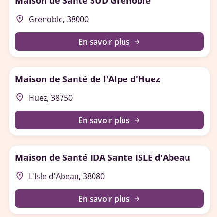
Maison de Santé SUD Grenoble
place
Grenoble, 38000
En savoir plus
arrow_forward
Maison de Santé de l'Alpe d'Huez
place
Huez, 38750
En savoir plus
arrow_forward
Maison de Santé IDA Sante ISLE d'Abeau
place
L'Isle-d'Abeau, 38080
En savoir plus
arrow_forward