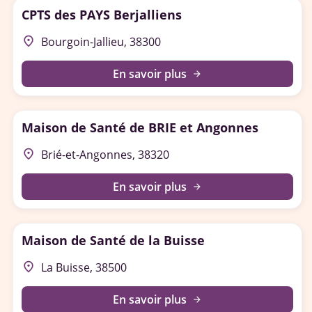
CPTS des PAYS Berjalliens
place
Bourgoin-Jallieu, 38300
En savoir plus
arrow_forward
Maison de Santé de BRIE et Angonnes
place
Brié-et-Angonnes, 38320
En savoir plus
arrow_forward
Maison de Santé de la Buisse
place
La Buisse, 38500
En savoir plus
arrow_forward