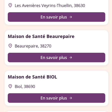
place
Les Avenières Veyrins-Thuellin, 38630
En savoir plus
arrow_forward
Maison de Santé Beaurepaire
place
Beaurepaire, 38270
En savoir plus
arrow_forward
Maison de Santé BIOL
place
Biol, 38690
En savoir plus
arrow_forward