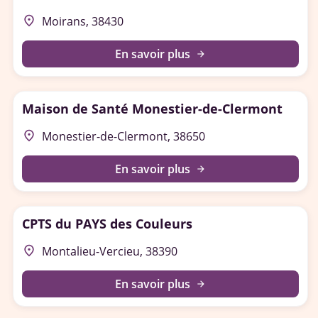
place
Moirans, 38430
En savoir plus
arrow_forward
Maison de Santé Monestier-de-Clermont
place
Monestier-de-Clermont, 38650
En savoir plus
arrow_forward
CPTS du PAYS des Couleurs
place
Montalieu-Vercieu, 38390
En savoir plus
arrow_forward