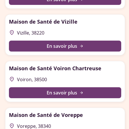
Maison de Santé de Vizille
place
Vizille, 38220
En savoir plus
arrow_forward
Maison de Santé Voiron Chartreuse
place
Voiron, 38500
En savoir plus
arrow_forward
Maison de Santé de Voreppe
place
Voreppe, 38340