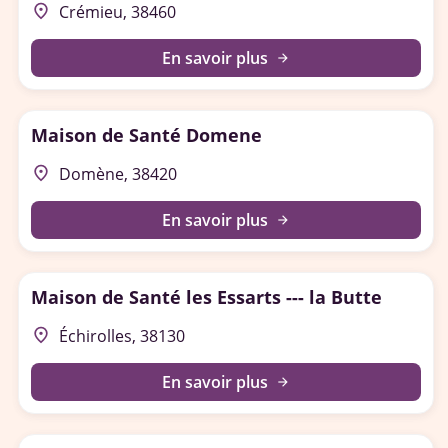
place
Crémieu, 38460
En savoir plus
arrow_forward
Maison de Santé Domene
place
Domène, 38420
En savoir plus
arrow_forward
Maison de Santé les Essarts --- la Butte
place
Échirolles, 38130
En savoir plus
arrow_forward