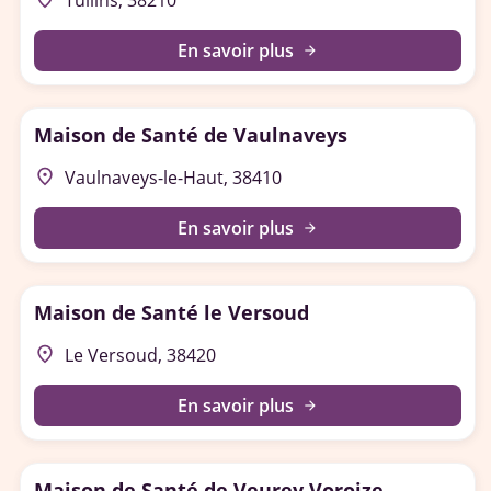
Tullins, 38210
En savoir plus
arrow_forward
Maison de Santé de Vaulnaveys
place
Vaulnaveys-le-Haut, 38410
En savoir plus
arrow_forward
Maison de Santé le Versoud
place
Le Versoud, 38420
En savoir plus
arrow_forward
Maison de Santé de Veurey Voroize