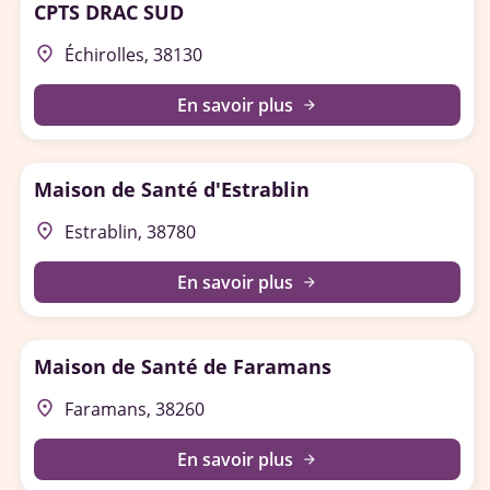
CPTS DRAC SUD
place
Échirolles, 38130
En savoir plus
arrow_forward
Maison de Santé d'Estrablin
place
Estrablin, 38780
En savoir plus
arrow_forward
Maison de Santé de Faramans
place
Faramans, 38260
En savoir plus
arrow_forward