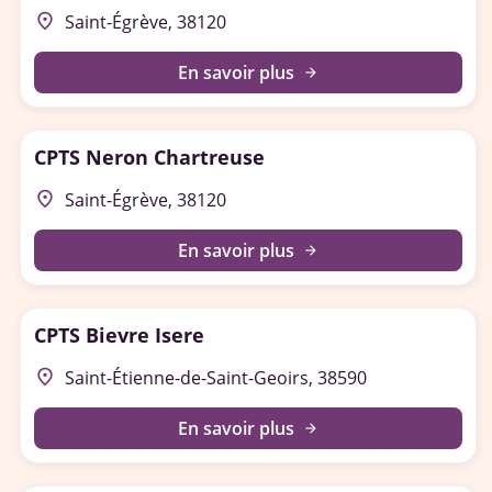
place
Saint-Égrève, 38120
En savoir plus
arrow_forward
CPTS Neron Chartreuse
place
Saint-Égrève, 38120
En savoir plus
arrow_forward
CPTS Bievre Isere
place
Saint-Étienne-de-Saint-Geoirs, 38590
En savoir plus
arrow_forward