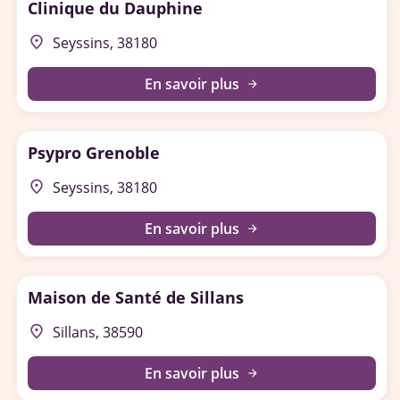
Clinique du Dauphine
place
Seyssins, 38180
En savoir plus
arrow_forward
Psypro Grenoble
place
Seyssins, 38180
En savoir plus
arrow_forward
Maison de Santé de Sillans
place
Sillans, 38590
En savoir plus
arrow_forward