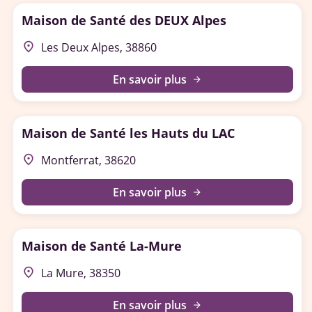
Maison de Santé des DEUX Alpes
place
Les Deux Alpes, 38860
En savoir plus
arrow_forward
Maison de Santé les Hauts du LAC
place
Montferrat, 38620
En savoir plus
arrow_forward
Maison de Santé La-Mure
place
La Mure, 38350
En savoir plus
arrow_forward