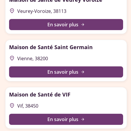
place
Veurey-Voroize, 38113
En savoir plus
arrow_forward
Maison de Santé Saint Germain
place
Vienne, 38200
En savoir plus
arrow_forward
Maison de Santé de VIF
place
Vif, 38450
En savoir plus
arrow_forward