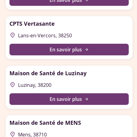
En savoir plus
arrow_forward
CPTS Vertasante
place
Lans-en-Vercors, 38250
En savoir plus
arrow_forward
Maison de Santé de Luzinay
place
Luzinay, 38200
En savoir plus
arrow_forward
Maison de Santé de MENS
place
Mens, 38710