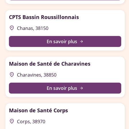
CPTS Bassin Roussillonnais
place
Chanas, 38150
En savoir plus
arrow_forward
Maison de Santé de Charavines
place
Charavines, 38850
En savoir plus
arrow_forward
Maison de Santé Corps
place
Corps, 38970