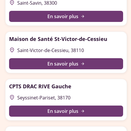
place
Saint-Savin, 38300
En savoir plus
arrow_forward
Maison de Santé St-Victor-de-Cessieu
place
Saint-Victor-de-Cessieu, 38110
En savoir plus
arrow_forward
CPTS DRAC RIVE Gauche
place
Seyssinet-Pariset, 38170
En savoir plus
arrow_forward