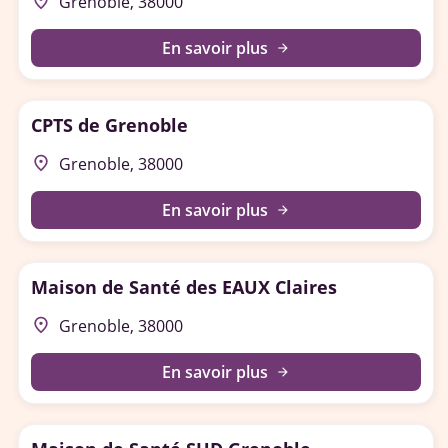
place
Grenoble, 38000
En savoir plus
arrow_forward
CPTS de Grenoble
place
Grenoble, 38000
En savoir plus
arrow_forward
Maison de Santé des EAUX Claires
place
Grenoble, 38000
En savoir plus
arrow_forward