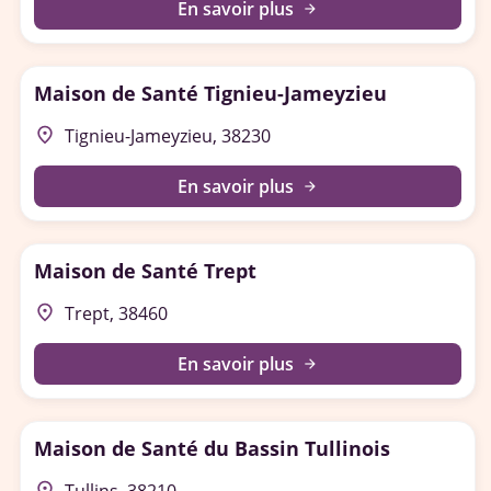
En savoir plus
arrow_forward
Maison de Santé Tignieu-Jameyzieu
place
Tignieu-Jameyzieu, 38230
En savoir plus
arrow_forward
Maison de Santé Trept
place
Trept, 38460
En savoir plus
arrow_forward
Maison de Santé du Bassin Tullinois
place