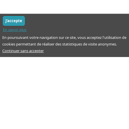
J'accepte
En savoir plus
En poursuivant votre navigation sur ce site, vous acceptez l'utilisation de
cookies permettant de réaliser des statistiques de visite anonymes.
Continuer sans accepter
Notre mission : orienter ceux qui aident un proche.
Nos pages
Guide
À propos
Articles - Ma vie d'aidant