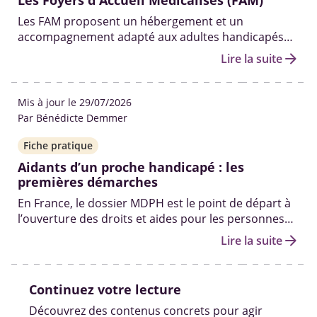
Les Foyers d'Accueil Médicalisés (FAM)
Les FAM proposent un hébergement et un
accompagnement adapté aux adultes handicapés
nécessitant un accompagnement fréquent.
arrow_forward
Lire la suite
Mis à jour le 29/07/2026
Par Bénédicte Demmer
Fiche pratique
Aidants d’un proche handicapé : les
premières démarches
En France, le dossier MDPH est le point de départ à
l’ouverture des droits et aides pour les personnes
en situation de handicap. Qui peut vous aider à le
arrow_forward
Lire la suite
remplir ? Quelles sont les autres démarches pour
obtenir des solutions ? On fait le point.
Continuez votre lecture
Découvrez des contenus concrets pour agir