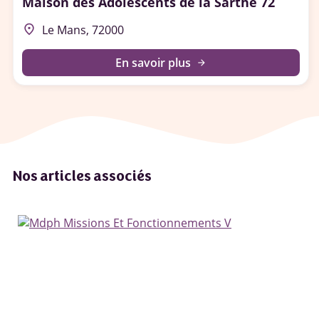
Maison des Adolescents de la Sarthe 72
place
Le Mans, 72000
En savoir plus
arrow_forward
Nos articles associés