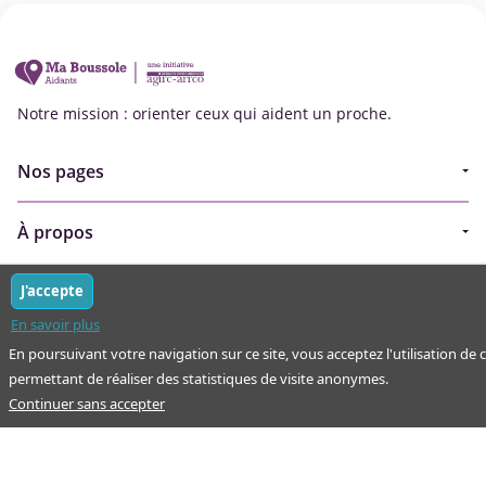
Notre mission : orienter ceux qui aident un proche.
Nos pages
Guide
À propos
Articles - Ma vie d'aidant
Espace partenaire
Aides financières et congés
J'accepte
Qui sommes-nous ?
En savoir plus
Annuaire
Plan du site
En poursuivant votre navigation sur ce site, vous acceptez l'utilisation de 
Simulateur
permettant de réaliser des statistiques de visite anonymes.
Nous contacter
Continuer sans accepter
Mentions légales
Conditions d'utilisation
Protection des données personnelles