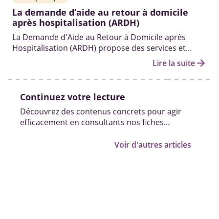
La demande d’aide au retour à domicile
après hospitalisation (ARDH)
La Demande d'Aide au Retour à Domicile après
Hospitalisation (ARDH) propose des services et
prestations pour faciliter le retour d’une personne
arrow_forward
Lire la suite
hospitalisée à son domicile.
Continuez votre lecture
Découvrez des contenus concrets pour agir
efficacement en consultants nos fiches
pratiques, vidéos et témoignages.
Voir d'autres articles