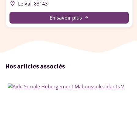
place
Le Val, 83143
En savoir plus
arrow_forward
Nos articles associés