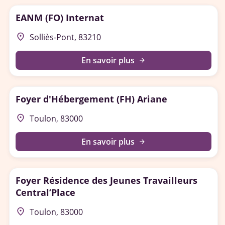
EANM (FO) Internat
place
Solliès-Pont, 83210
En savoir plus
arrow_forward
Foyer d'Hébergement (FH) Ariane
place
Toulon, 83000
En savoir plus
arrow_forward
Foyer Résidence des Jeunes Travailleurs
Central’Place
place
Toulon, 83000