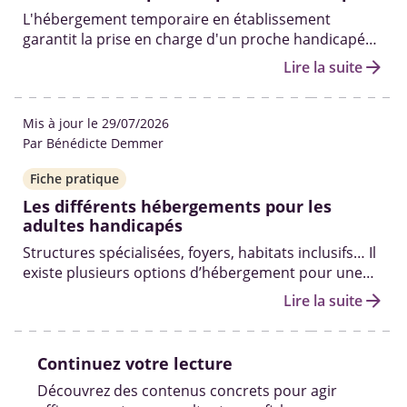
L'hébergement temporaire en établissement
garantit la prise en charge d'un proche handicapé
par des professionnels formés, dans un
arrow_forward
Lire la suite
environnement adapté.
Mis à jour le 29/07/2026
Par Bénédicte Demmer
Fiche pratique
Les différents hébergements pour les
adultes handicapés
Structures spécialisées, foyers, habitats inclusifs… Il
existe plusieurs options d’hébergement pour une
personne majeure en situation de handicap en
arrow_forward
Lire la suite
fonction de son niveau d’autonomie et de sa santé.
Continuez votre lecture
Découvrez des contenus concrets pour agir