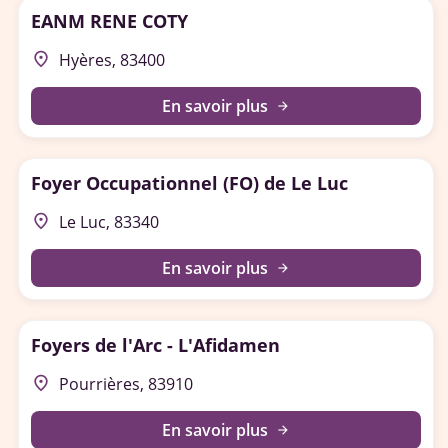
EANM RENE COTY
place
Hyères, 83400
En savoir plus
arrow_forward
Foyer Occupationnel (FO) de Le Luc
place
Le Luc, 83340
En savoir plus
arrow_forward
Foyers de l'Arc - L'Afidamen
place
Pourrières, 83910
En savoir plus
arrow_forward