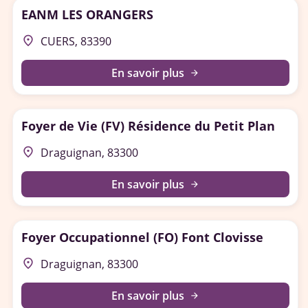
EANM LES ORANGERS
place
CUERS, 83390
En savoir plus
arrow_forward
Foyer de Vie (FV) Résidence du Petit Plan
place
Draguignan, 83300
En savoir plus
arrow_forward
Foyer Occupationnel (FO) Font Clovisse
place
Draguignan, 83300
En savoir plus
arrow_forward