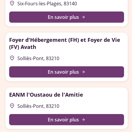
place
Six-Fours-les-Plages, 83140
En savoir plus
arrow_forward
Foyer d'Hébergement (FH) et Foyer de Vie
(FV) Avath
place
Solliès-Pont, 83210
En savoir plus
arrow_forward
EANM l'Oustaou de l'Amitie
place
Solliès-Pont, 83210
En savoir plus
arrow_forward