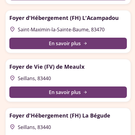
Foyer d'Hébergement (FH) L'Acampadou
place
Saint-Maximin-la-Sainte-Baume, 83470
En savoir plus
arrow_forward
Foyer de Vie (FV) de Meaulx
place
Seillans, 83440
En savoir plus
arrow_forward
Foyer d'Hébergement (FH) La Bégude
place
Seillans, 83440