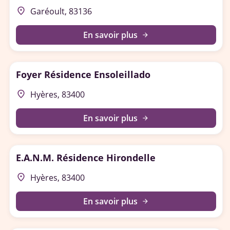
place
Garéoult, 83136
En savoir plus
arrow_forward
Foyer Résidence Ensoleillado
place
Hyères, 83400
En savoir plus
arrow_forward
E.A.N.M. Résidence Hirondelle
place
Hyères, 83400
En savoir plus
arrow_forward