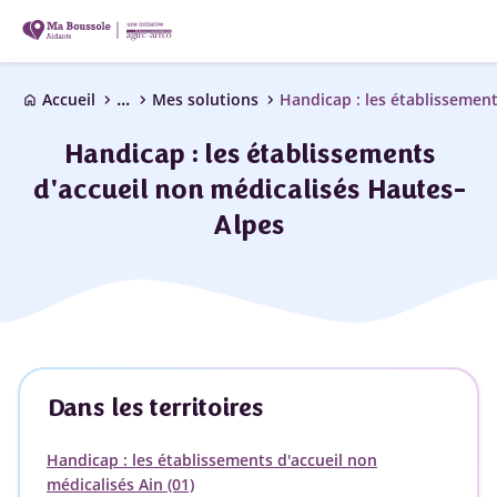
...
chevron_right
chevron_right
chevron_right
Accueil
Mes solutions
home
Handicap : les établissements
d'accueil non médicalisés Hautes-
Alpes
Dans les territoires
Handicap : les établissements d'accueil non
médicalisés Ain (01)