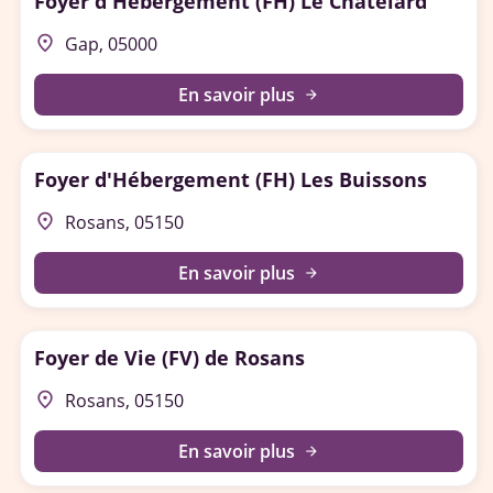
Foyer d'Hébergement (FH) Le Châtelard
place
Gap, 05000
En savoir plus
arrow_forward
Foyer d'Hébergement (FH) Les Buissons
place
Rosans, 05150
En savoir plus
arrow_forward
Foyer de Vie (FV) de Rosans
place
Rosans, 05150
En savoir plus
arrow_forward