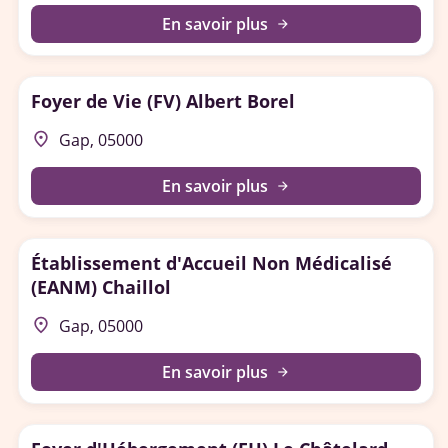
En savoir plus
arrow_forward
Foyer de Vie (FV) Albert Borel
place
Gap, 05000
En savoir plus
arrow_forward
Établissement d'Accueil Non Médicalisé
(EANM) Chaillol
place
Gap, 05000
En savoir plus
arrow_forward