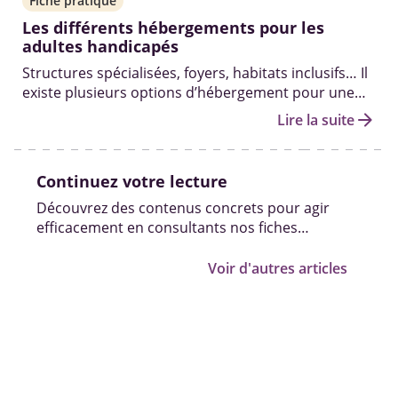
Fiche pratique
Les différents hébergements pour les
adultes handicapés
Structures spécialisées, foyers, habitats inclusifs… Il
existe plusieurs options d’hébergement pour une
personne majeure en situation de handicap en
arrow_forward
Lire la suite
fonction de son niveau d’autonomie et de sa santé.
Continuez votre lecture
Découvrez des contenus concrets pour agir
efficacement en consultants nos fiches
pratiques, vidéos et témoignages.
Voir d'autres articles