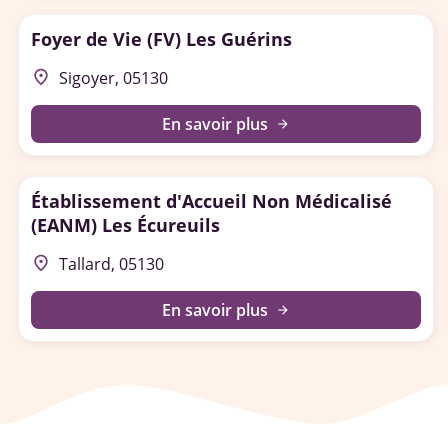
Foyer de Vie (FV) Les Guérins
place
Sigoyer, 05130
En savoir plus
arrow_forward
Établissement d'Accueil Non Médicalisé
(EANM) Les Écureuils
place
Tallard, 05130
En savoir plus
arrow_forward