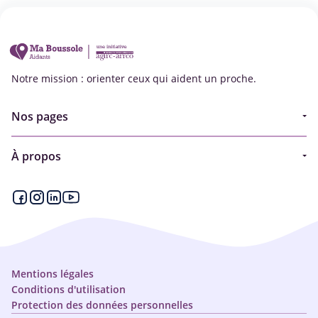
Notre mission : orienter ceux qui aident un proche.
Nos pages
Guide
À propos
Articles - Ma vie d'aidant
Espace partenaire
Aides financières et congés
Qui sommes-nous ?
Annuaire
Plan du site
Simulateur
Nous contacter
Mentions légales
Conditions d'utilisation
Protection des données personnelles