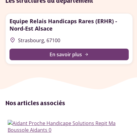
Les structures du département
Equipe Relais Handicaps Rares (ERHR) -
Nord-Est Alsace
place
Strasbourg, 67100
En savoir plus
arrow_forward
Nos articles associés