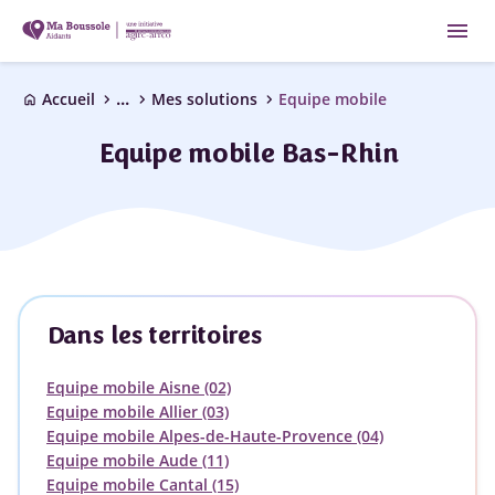
menu
...
chevron_right
chevron_right
chevron_right
Accueil
Mes solutions
Equipe mobile
home
Equipe mobile Bas-Rhin
Dans les territoires
Equipe mobile Aisne (02)
Equipe mobile Allier (03)
Equipe mobile Alpes-de-Haute-Provence (04)
Equipe mobile Aude (11)
Equipe mobile Cantal (15)