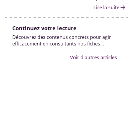
du soutien psychologique, échanger avec d’autres
arrow_forward
Lire la suite
aidants et tenir le coup moralement sur la durée.
Continuez votre lecture
Découvrez des contenus concrets pour agir
efficacement en consultants nos fiches
pratiques, vidéos et témoignages.
Voir d'autres articles