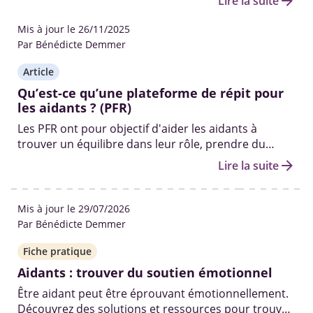
arrow_forward
Lire la suite
Mis à jour le 26/11/2025
Par Bénédicte Demmer
Article
Qu’est-ce qu’une plateforme de répit pour
les aidants ? (PFR)
Les PFR ont pour objectif d'aider les aidants à
trouver un équilibre dans leur rôle, prendre du
recul, se ressourcer, et prévenir l'épuisement
arrow_forward
Lire la suite
physique et émotionnel souvent associé à leur rôle.
Mis à jour le 29/07/2026
Par Bénédicte Demmer
Fiche pratique
Aidants : trouver du soutien émotionnel
Être aidant peut être éprouvant émotionnellement.
Découvrez des solutions et ressources pour trouver