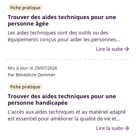
Fiche pratique
Trouver des aides techniques pour une
personne âgée
Les aides techniques sont des outils ou des
équipements conçus pour aider les personnes
âgées, ayant des limitations fonctionnelles à
arrow_forward
Lire la suite
accomplir les activités de la vie quotidienne.
Mis à jour le 29/07/2026
Par Bénédicte Demmer
Fiche pratique
Trouver des aides techniques pour une
personne handicapée
L'accès aux aides techniques et au matériel adapté
est essentiel pour améliorer la qualité de vie et
l'autonomie des personnes en situation de
arrow_forward
Lire la suite
handicap.