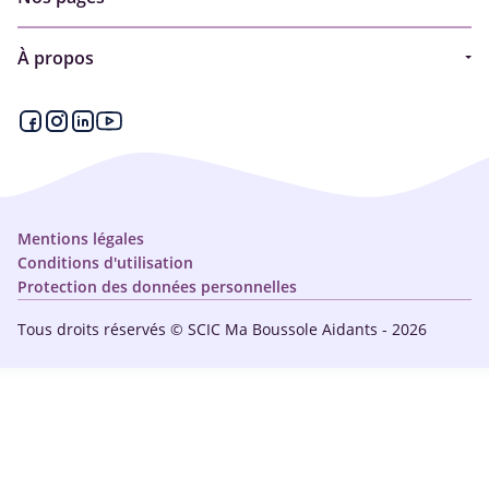
Guide
À propos
Articles - Ma vie d'aidant
Espace partenaire
Aides financières et congés
Qui sommes-nous ?
Annuaire
Plan du site
Simulateur
Nous contacter
Mentions légales
Conditions d'utilisation
Protection des données personnelles
Tous droits réservés © SCIC Ma Boussole Aidants - 2026