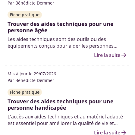
Par Bénédicte Demmer
Fiche pratique
Trouver des aides techniques pour une
personne âgée
Les aides techniques sont des outils ou des
équipements conçus pour aider les personnes
âgées, ayant des limitations fonctionnelles à
arrow_forward
Lire la suite
accomplir les activités de la vie quotidienne.
Mis à jour le 29/07/2026
Par Bénédicte Demmer
Fiche pratique
Trouver des aides techniques pour une
personne handicapée
L'accès aux aides techniques et au matériel adapté
est essentiel pour améliorer la qualité de vie et
l'autonomie des personnes en situation de
arrow_forward
Lire la suite