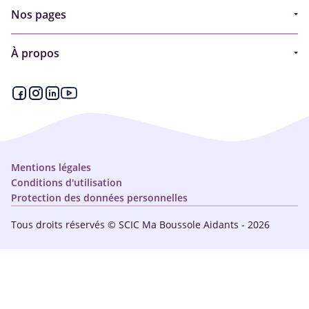
Nos pages
Guide
À propos
Articles - Ma vie d'aidant
Espace partenaire
Aides financières et congés
Qui sommes-nous ?
Annuaire
Plan du site
Simulateur
Nous contacter
Mentions légales
Conditions d'utilisation
Protection des données personnelles
Tous droits réservés © SCIC Ma Boussole Aidants - 2026