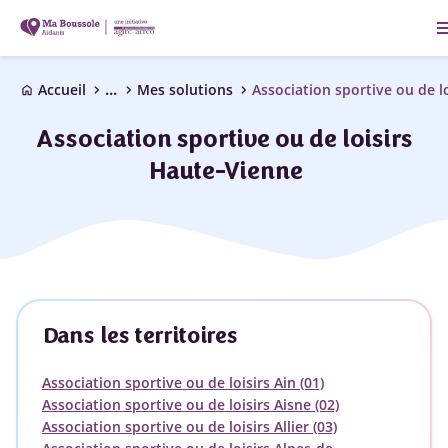
me
...
chevron_right
chevron_right
chevron_right
Accueil
Mes solutions
Association sportive ou de lo
home
Association sportive ou de loisirs
Haute-Vienne
Dans les territoires
Association sportive ou de loisirs Ain (01)
Association sportive ou de loisirs Aisne (02)
Association sportive ou de loisirs Allier (03)