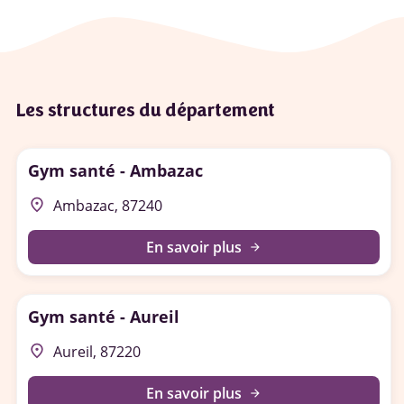
Les structures du département
Gym santé - Ambazac
place
Ambazac, 87240
En savoir plus
arrow_forward
Gym santé - Aureil
place
Aureil, 87220
En savoir plus
arrow_forward