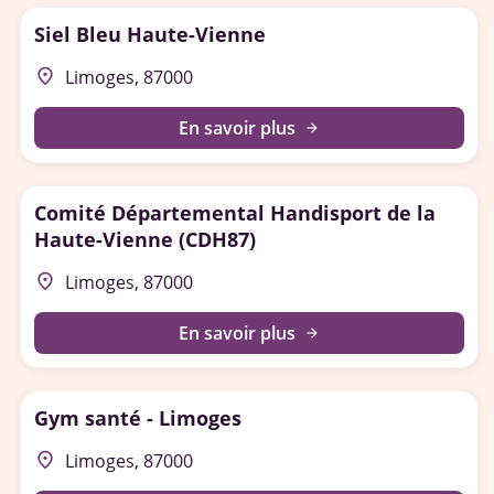
Siel Bleu Haute-Vienne
place
Limoges, 87000
En savoir plus
arrow_forward
Comité Départemental Handisport de la
Haute-Vienne (CDH87)
place
Limoges, 87000
En savoir plus
arrow_forward
Gym santé - Limoges
place
Limoges, 87000