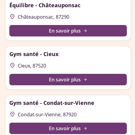
Équilibre - Châteauponsac
place
Châteauponsac, 87290
En savoir plus
arrow_forward
Gym santé - Cieux
place
Cieux, 87520
En savoir plus
arrow_forward
Gym santé - Condat-sur-Vienne
place
Condat-sur-Vienne, 87920
En savoir plus
arrow_forward