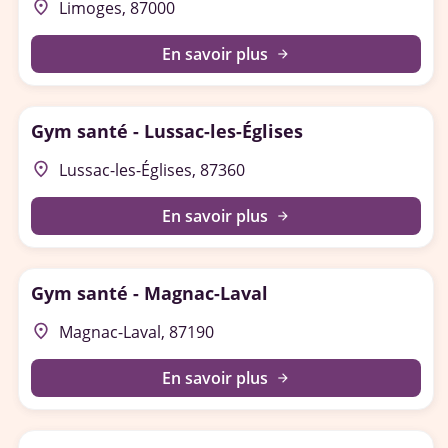
place
Limoges, 87000
En savoir plus
arrow_forward
Gym santé - Lussac-les-Églises
place
Lussac-les-Églises, 87360
En savoir plus
arrow_forward
Gym santé - Magnac-Laval
place
Magnac-Laval, 87190
En savoir plus
arrow_forward