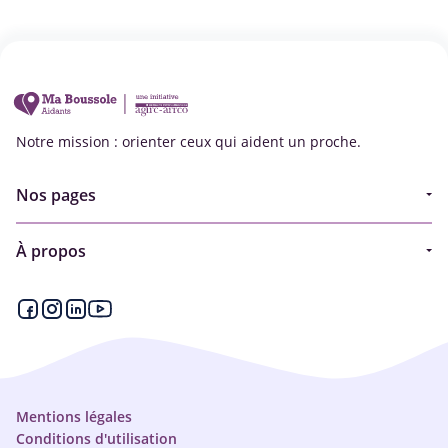
Notre mission : orienter ceux qui aident un proche.
Nos pages
Guide
À propos
Articles - Ma vie d'aidant
Espace partenaire
Aides financières et congés
Qui sommes-nous ?
Annuaire
Plan du site
Simulateur
Nous contacter
Mentions légales
Conditions d'utilisation