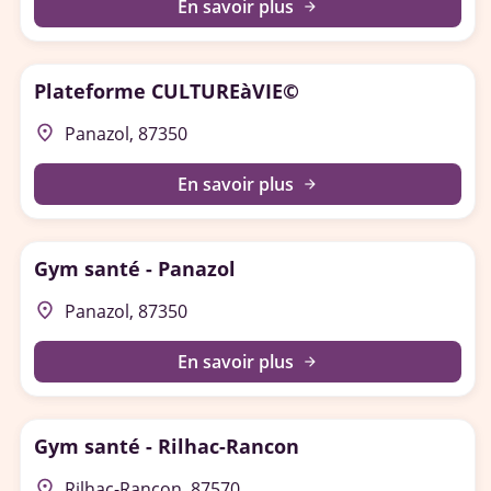
En savoir plus
arrow_forward
Plateforme CULTUREàVIE©
place
Panazol, 87350
En savoir plus
arrow_forward
Gym santé - Panazol
place
Panazol, 87350
En savoir plus
arrow_forward
Gym santé - Rilhac-Rancon
place
Rilhac-Rancon, 87570