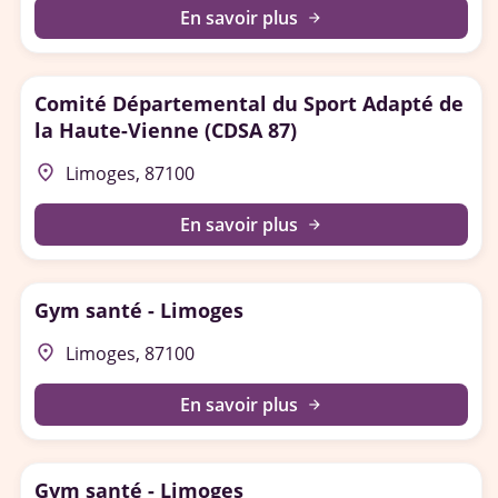
En savoir plus
arrow_forward
Comité Départemental du Sport Adapté de
la Haute-Vienne (CDSA 87)
place
Limoges, 87100
En savoir plus
arrow_forward
Gym santé - Limoges
place
Limoges, 87100
En savoir plus
arrow_forward
Gym santé - Limoges