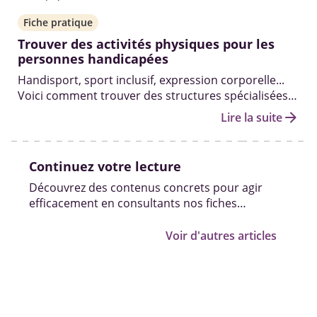
Fiche pratique
Trouver des activités physiques pour les
personnes handicapées
Handisport, sport inclusif, expression corporelle...
Voici comment trouver des structures spécialisées
ou inclusives pour encourager le bien-être, l'activité
arrow_forward
Lire la suite
physique et le plaisir de bouger pour les personnes
handicapées.
Continuez votre lecture
Découvrez des contenus concrets pour agir
efficacement en consultants nos fiches
pratiques, vidéos et témoignages.
Voir d'autres articles