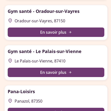
Gym santé - Oradour-sur-Vayres
place
Oradour-sur-Vayres, 87150
En savoir plus
arrow_forward
Gym santé - Le Palais-sur-Vienne
place
Le Palais-sur-Vienne, 87410
En savoir plus
arrow_forward
Pana-Loisirs
place
Panazol, 87350