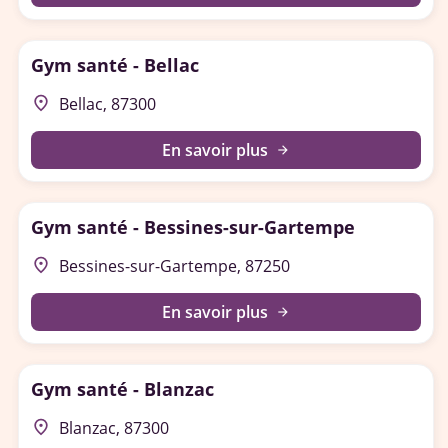
Gym santé - Bellac
place
Bellac, 87300
En savoir plus
arrow_forward
Gym santé - Bessines-sur-Gartempe
place
Bessines-sur-Gartempe, 87250
En savoir plus
arrow_forward
Gym santé - Blanzac
place
Blanzac, 87300