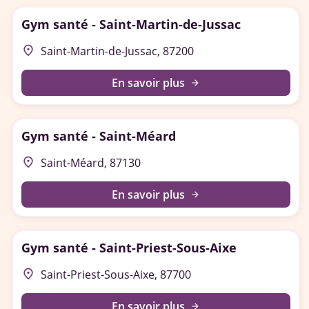
Gym santé - Saint-Martin-de-Jussac
place
Saint-Martin-de-Jussac, 87200
En savoir plus
arrow_forward
Gym santé - Saint-Méard
place
Saint-Méard, 87130
En savoir plus
arrow_forward
Gym santé - Saint-Priest-Sous-Aixe
place
Saint-Priest-Sous-Aixe, 87700
En savoir plus
arrow_forward