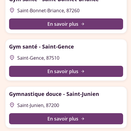
place
Saint-Bonnet-Briance, 87260
En savoir plus
arrow_forward
Gym santé - Saint-Gence
place
Saint-Gence, 87510
En savoir plus
arrow_forward
Gymnastique douce - Saint-Junien
place
Saint-Junien, 87200
En savoir plus
arrow_forward