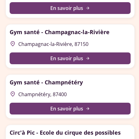
En savoir plus
arrow_forward
Gym santé - Champagnac-la-Rivière
place
Champagnac-la-Rivière, 87150
En savoir plus
arrow_forward
Gym santé - Champnétéry
place
Champnétéry, 87400
En savoir plus
arrow_forward
Circ'à Pic - Ecole du cirque des possibles