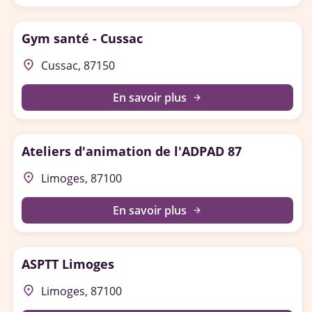
Gym santé - Cussac
place
Cussac, 87150
En savoir plus
arrow_forward
Ateliers d'animation de l'ADPAD 87
place
Limoges, 87100
En savoir plus
arrow_forward
ASPTT Limoges
place
Limoges, 87100