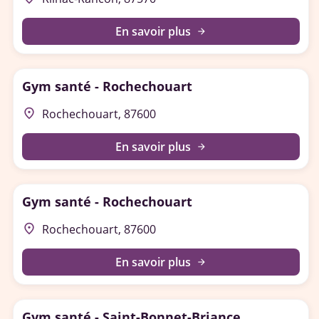
En savoir plus
arrow_forward
Gym santé - Rochechouart
place
Rochechouart, 87600
En savoir plus
arrow_forward
Gym santé - Rochechouart
place
Rochechouart, 87600
En savoir plus
arrow_forward
Gym santé - Saint-Bonnet-Briance