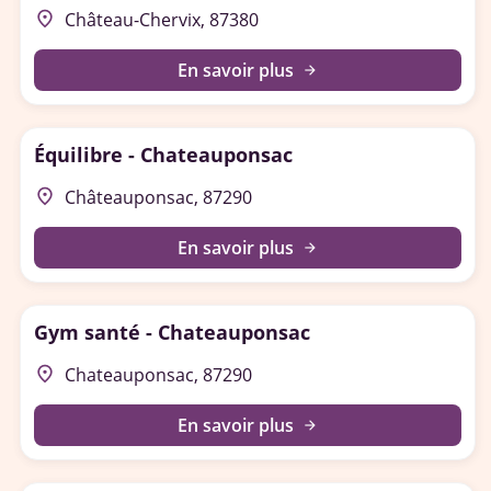
place
Château-Chervix, 87380
En savoir plus
arrow_forward
Équilibre - Chateauponsac
place
Châteauponsac, 87290
En savoir plus
arrow_forward
Gym santé - Chateauponsac
place
Chateauponsac, 87290
En savoir plus
arrow_forward