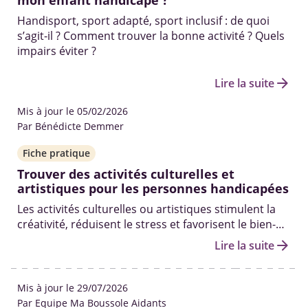
mon enfant handicapé ?
Handisport, sport adapté, sport inclusif : de quoi
s’agit-il ? Comment trouver la bonne activité ? Quels
impairs éviter ?
arrow_forward
Lire la suite
Mis à jour le 05/02/2026
Par Bénédicte Demmer
Fiche pratique
Trouver des activités culturelles et
artistiques pour les personnes handicapées
Les activités culturelles ou artistiques stimulent la
créativité, réduisent le stress et favorisent le bien-
être global. Trouvez toutes celles qui sont adaptées
arrow_forward
Lire la suite
et accessibles aux personnes handicapées autour
de vous.
Mis à jour le 29/07/2026
Par Equipe Ma Boussole Aidants