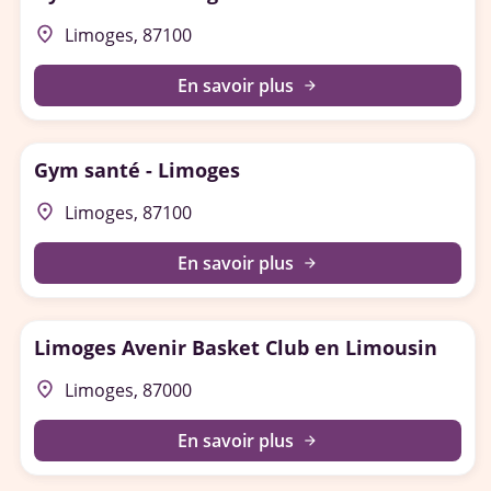
place
Limoges, 87100
En savoir plus
arrow_forward
Gym santé - Limoges
place
Limoges, 87100
En savoir plus
arrow_forward
Limoges Avenir Basket Club en Limousin
place
Limoges, 87000
En savoir plus
arrow_forward