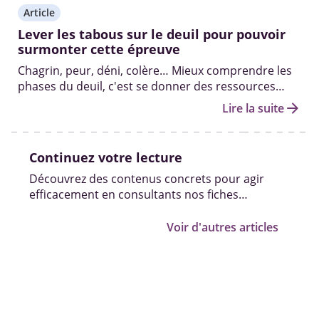
Article
Lever les tabous sur le deuil pour pouvoir
surmonter cette épreuve
Chagrin, peur, déni, colère… Mieux comprendre les
phases du deuil, c'est se donner des ressources
pour faire face au chagrin.
arrow_forward
Lire la suite
Continuez votre lecture
Découvrez des contenus concrets pour agir
efficacement en consultants nos fiches
pratiques, vidéos et témoignages.
Voir d'autres articles