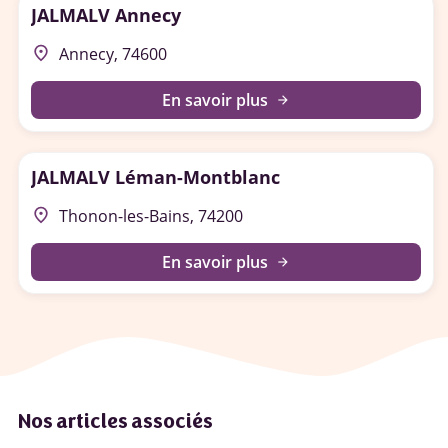
JALMALV Annecy
place
Annecy, 74600
En savoir plus
arrow_forward
JALMALV Léman-Montblanc
place
Thonon-les-Bains, 74200
En savoir plus
arrow_forward
Nos articles associés