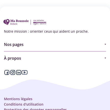
Notre mission : orienter ceux qui aident un proche.
Nos pages
Guide
À propos
Articles - Ma vie d'aidant
Espace partenaire
Aides financières et congés
Qui sommes-nous ?
Annuaire
Plan du site
Simulateur
Nous contacter
Mentions légales
Conditions d'utilisation
Protection des données personnelles