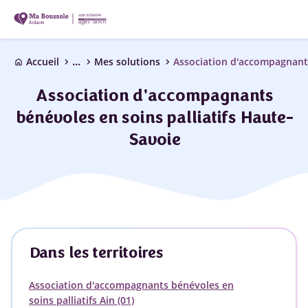
...
chevron_right
chevron_right
chevron_right
Accueil
Mes solutions
home
Association d'accompagnants
bénévoles en soins palliatifs Haute-
Savoie
Dans les territoires
Association d'accompagnants bénévoles en
soins palliatifs Ain (01)