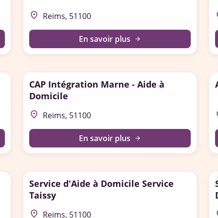
place
p
Reims, 51100
En savoir plus
arrow_forward
CAP Intégration Marne - Aide à
Domicile
place
p
Reims, 51100
En savoir plus
arrow_forward
Service d'Aide à Domicile Service
Taissy
place
p
Reims, 51100