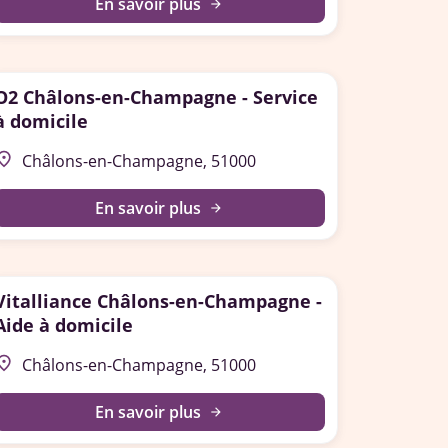
En savoir plus
arrow_forward
O2 Châlons-en-Champagne - Service
à domicile
lace
Châlons-en-Champagne, 51000
En savoir plus
arrow_forward
Vitalliance Châlons-en-Champagne -
Aide à domicile
lace
Châlons-en-Champagne, 51000
En savoir plus
arrow_forward