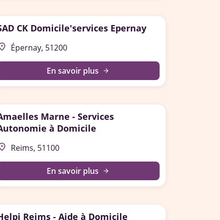
SAD CK Domicile'services Epernay
lace
Épernay, 51200
En savoir plus
arrow_forward
Amaelles Marne - Services
Autonomie à Domicile
lace
Reims, 51100
En savoir plus
arrow_forward
Helpi Reims - Aide à Domicile