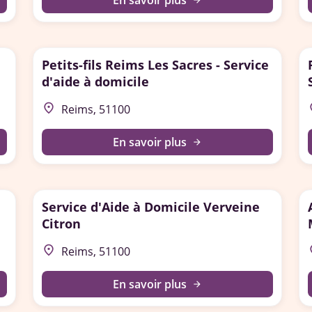
En savoir plus
arrow_forward
Petits-fils Reims Les Sacres - Service
d'aide à domicile
place
p
Reims, 51100
En savoir plus
arrow_forward
Service d'Aide à Domicile Verveine
Citron
place
p
Reims, 51100
En savoir plus
arrow_forward