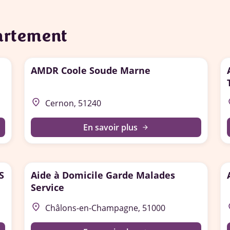
partement
AMDR Coole Soude Marne
place
p
Cernon, 51240
En savoir plus
arrow_forward
S
Aide à Domicile Garde Malades
Service
place
p
Châlons-en-Champagne, 51000