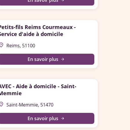
En savoir plus
arrow_forward
Petits-fils Reims Courmeaux -
Service d'aide à domicile
lace
Reims, 51100
En savoir plus
arrow_forward
AVEC - Aide à domicile - Saint-
Memmie
lace
Saint-Memmie, 51470
En savoir plus
arrow_forward