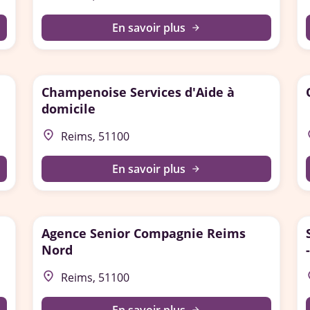
En savoir plus
arrow_forward
Champenoise Services d'Aide à
domicile
place
p
Reims, 51100
En savoir plus
arrow_forward
Agence Senior Compagnie Reims
Nord
place
p
Reims, 51100