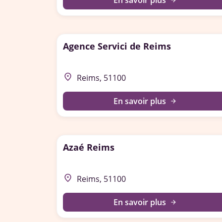
En savoir plus
arrow_forward
Agence Servici de Reims
place
Reims, 51100
En savoir plus
arrow_forward
Azaé Reims
place
Reims, 51100
En savoir plus
arrow_forward