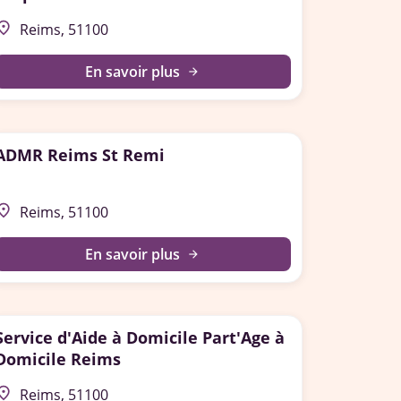
lace
Reims, 51100
En savoir plus
arrow_forward
ADMR Reims St Remi
lace
Reims, 51100
En savoir plus
arrow_forward
Service d'Aide à Domicile Part'Age à
Domicile Reims
lace
Reims, 51100