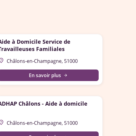
Aide à Domicile Service de
Travailleuses Familiales
lace
Châlons-en-Champagne, 51000
En savoir plus
arrow_forward
ADHAP Châlons - Aide à domicile
lace
Châlons-en-Champagne, 51000