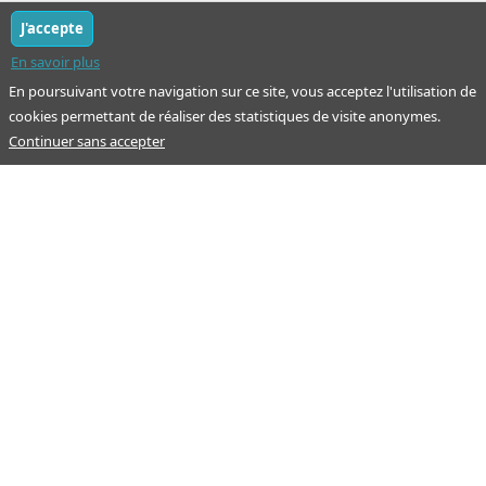
J'accepte
En savoir plus
En poursuivant votre navigation sur ce site, vous acceptez l'utilisation de
cookies permettant de réaliser des statistiques de visite anonymes.
Continuer sans accepter
Notre mission : orienter ceux qui aident un proche.
Nos pages
Guide
À propos
Articles - Ma vie d'aidant
Espace partenaire
Aides financières et congés