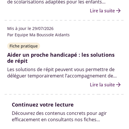
de scolarisations adaptées pour les enfants
handicapés de la maternelle au lycée.
arrow_forward
Lire la suite
Mis à jour le 29/07/2026
Par Equipe Ma Boussole Aidants
Fiche pratique
Aider un proche handicapé : les solutions
de répit
Les solutions de répit peuvent vous permettre de
déléguer temporairement l’accompagnement de
votre proche handicapé à un professionnel pour
arrow_forward
Lire la suite
vous absenter ou vous reposer.
Continuez votre lecture
Découvrez des contenus concrets pour agir
efficacement en consultants nos fiches
pratiques, vidéos et témoignages.