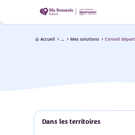
...
chevron_right
chevron_right
chevron_right
Accueil
Mes solutions
Conseil dépar
home
Dans les territoires