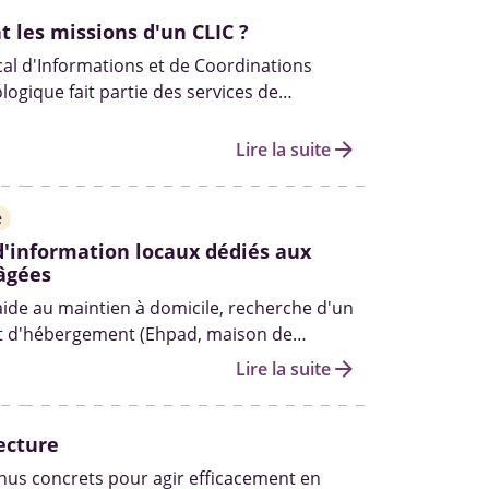
t les missions d'un CLIC ?
al d'Informations et de Coordinations
logique fait partie des services de
 en place par le département. Ils sont
oute, l’aide et l'accompagnement des
arrow_forward
Lire la suite
es et de leurs aidants.
e
d'information locaux dédiés aux
âgées
aide au maintien à domicile, recherche d'un
t d'hébergement (Ehpad, maison de
..
arrow_forward
Lire la suite
ecture
us concrets pour agir efficacement en