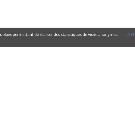
En sa
 cookies permettant de réaliser des statistiques de visite anonymes.
Nos pages
Guide
Articles - Ma vie d'aidant
Aides financières et congés
Annuaire
Simulateur