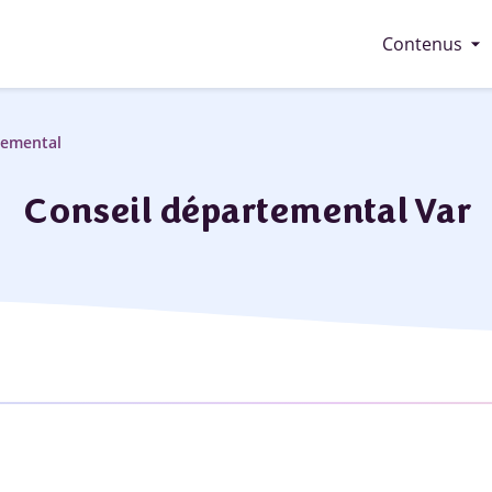
arrow_drop_down
Contenus
temental
Conseil départemental Var