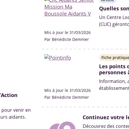
Quelles son
Un Centre Loc
(CLIC) géronto
proximité mis
Mis à jour le 31/03/2026
dédiés à l’éc
Par Bénédicte Demmer
personnes âgé
Fiche pratiqu
Les points 
personnes 
Information, 
établissemen
Mis à jour le 31/03/2026
’Action
retraite, etc.) .
Par Bénédicte Demmer
s pour venir en
urs aidants.
Continuez votre l
Découvrez des conten