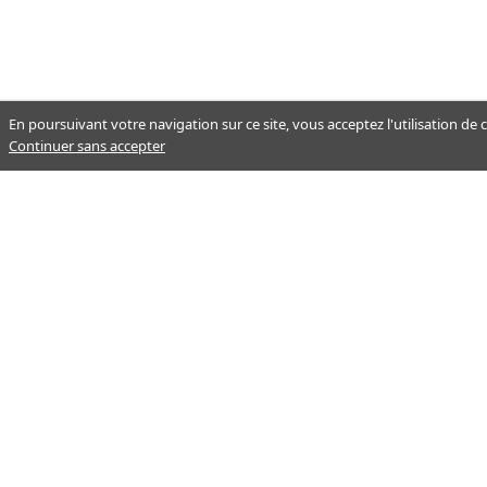
En poursuivant votre navigation sur ce site, vous acceptez l'utilisation de
Continuer sans accepter
Notre mission : orienter ceux qui
aident un proche.