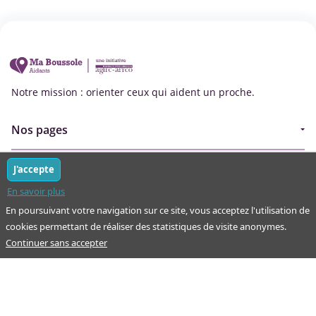
Notre mission : orienter ceux qui aident un proche.
Nos pages
Guide
À propos
J'accepte
Articles - Ma vie d'aidant
En savoir plus
Espace partenaire
Aides financières et congés
En poursuivant votre navigation sur ce site, vous acceptez l'utilisation de
Qui sommes-nous ?
cookies permettant de réaliser des statistiques de visite anonymes.
Annuaire
Continuer sans accepter
Plan du site
Simulateur
Nous contacter
Mentions légales
Conditions d'utilisation