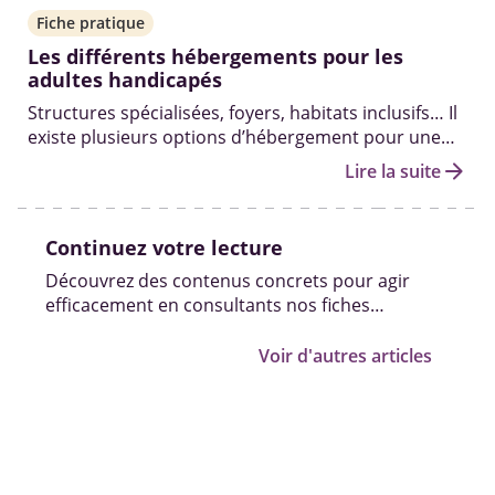
Fiche pratique
Les différents hébergements pour les
adultes handicapés
Structures spécialisées, foyers, habitats inclusifs… Il
existe plusieurs options d’hébergement pour une
personne majeure en situation de handicap en
arrow_forward
Lire la suite
fonction de son niveau d’autonomie et de sa santé.
Continuez votre lecture
Découvrez des contenus concrets pour agir
efficacement en consultants nos fiches
pratiques, vidéos et témoignages.
Voir d'autres articles