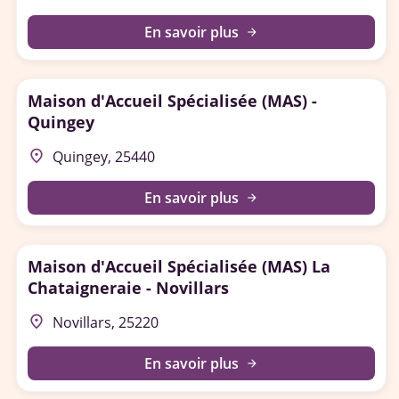
En savoir plus
arrow_forward
Maison d'Accueil Spécialisée (MAS) -
Quingey
place
Quingey, 25440
En savoir plus
arrow_forward
Maison d'Accueil Spécialisée (MAS) La
Chataigneraie - Novillars
place
Novillars, 25220
En savoir plus
arrow_forward