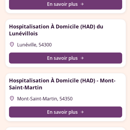
En savoir plus
arrow_forward
Hospitalisation À Domicile (HAD) du
Lunévillois
place
Lunéville, 54300
En savoir plus
arrow_forward
Hospitalisation À Domicile (HAD) - Mont-
Saint-Martin
place
Mont-Saint-Martin, 54350
En savoir plus
arrow_forward