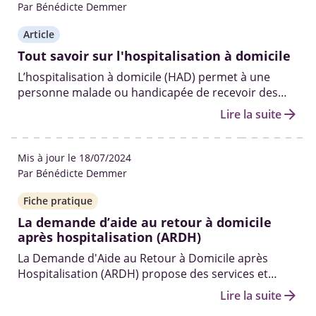
Par Bénédicte Demmer
Article
Tout savoir sur l'hospitalisation à domicile
L’hospitalisation à domicile (HAD) permet à une
personne malade ou handicapée de recevoir des
soins de même niveau qu’à l’hôpital en étant chez
arrow_forward
Lire la suite
elle ou un proche. Conditions, démarches et prise
en charge.
Mis à jour le 18/07/2024
Par Bénédicte Demmer
Fiche pratique
La demande d’aide au retour à domicile
après hospitalisation (ARDH)
La Demande d'Aide au Retour à Domicile après
Hospitalisation (ARDH) propose des services et
prestations pour faciliter le retour d’une personne
arrow_forward
Lire la suite
hospitalisée à son domicile.