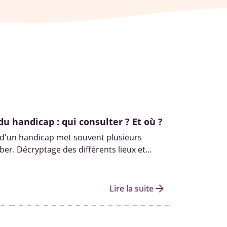
du handicap : qui consulter ? Et où ?
 d'un handicap met souvent plusieurs
er. Décryptage des différents lieux et
s pour diagnostiquer un handicap.
arrow_forward
Lire la suite