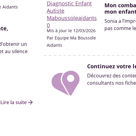
Mon combat
e Aidants
mon enfant
Sonia a l’imp
te,
pas comme les
Mis à jour le 12/03/2026
Par Equipe Ma Boussole
 d’obtenir un
Aidants
t au silence
Continuez votre l
Découvrez des conten
consultants nos fiche
arrow_forward
Lire la suite