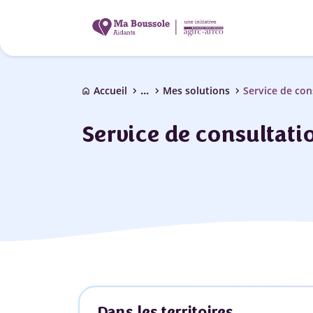
...
chevron_right
chevron_right
chevron_right
Accueil
Mes solutions
Service de co
home
Service de consultat
Dans les territoires