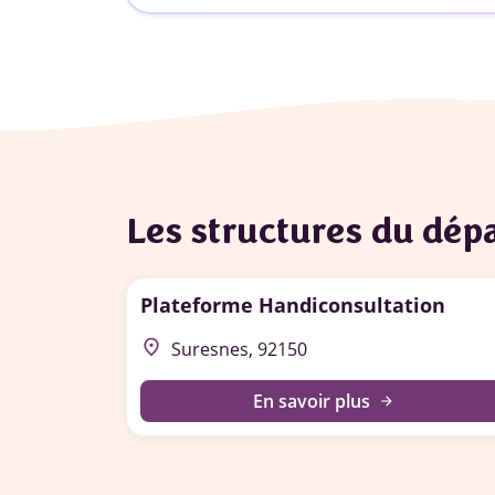
Les structures du dé
Plateforme Handiconsultation
place
Suresnes, 92150
En savoir plus
arrow_forward