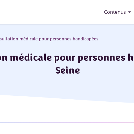
arrow_drop_down
Contenus
nsultation médicale pour personnes handicapées
ion médicale pour personnes 
Seine