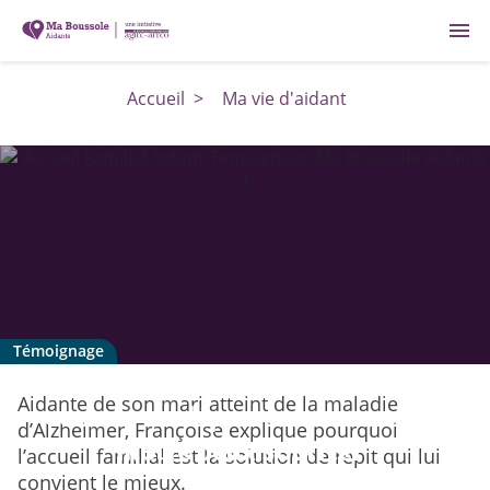
menu
Accueil
>
Ma vie d'aidant
Témoignage
Accueil familial : "mon mari le voit
Aidante de son mari atteint de la maladie
comme un départ en vacances et
d’Alzheimer, Françoise explique pourquoi
moi je peux souffler"
l’accueil familial est la solution de répit qui lui
convient le mieux.