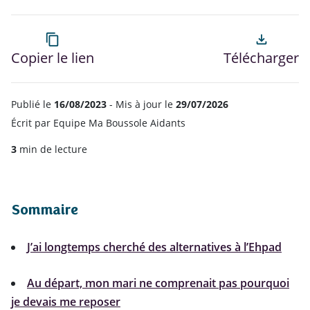
content_copy
file_download
Copier le lien
Télécharger
Publié le
16/08/2023
- Mis à jour le
29/07/2026
Écrit par
Equipe Ma Boussole Aidants
3
min de lecture
Sommaire
J’ai longtemps cherché des alternatives à l’Ehpad
Au départ, mon mari ne comprenait pas pourquoi
je devais me reposer