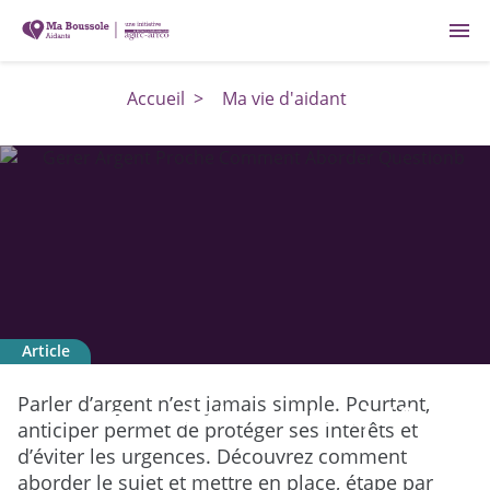
menu
Accueil
>
Ma vie d'aidant
Article
Gérer l'argent d'un proche : quand et
Parler d’argent n’est jamais simple. Pourtant,
comment aborder le sujet ?
anticiper permet de protéger ses intérêts et
d’éviter les urgences. Découvrez comment
aborder le sujet et mettre en place, étape par