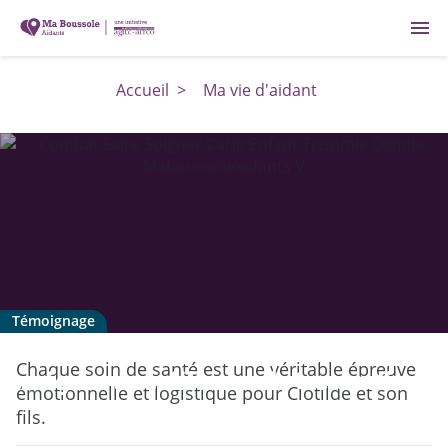
menu
Accueil
>
Ma vie d'aidant
Témoignage
Trisomie 21 : mon combat pour faire
Chaque soin de santé est une véritable épreuve
soigner mon fils sans le traumatiser
émotionnelle et logistique pour Clotilde et son
fils.