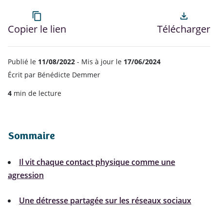
content_copy
file_download
Copier le lien
Télécharger
Publié le
11/08/2022
- Mis à jour le
17/06/2024
Écrit par
Bénédicte Demmer
4
min de lecture
Sommaire
Il vit chaque contact physique comme une
agression
Une détresse partagée sur les réseaux sociaux