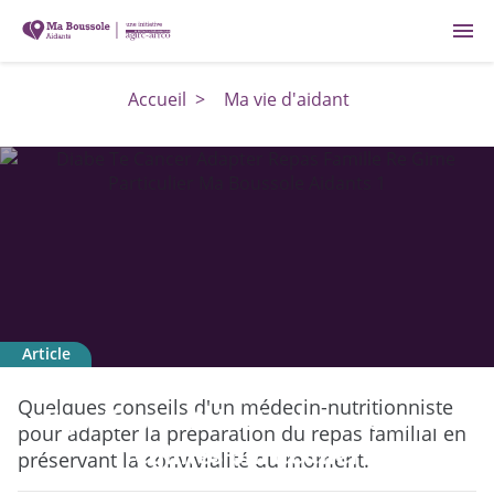
menu
Accueil
>
Ma vie d'aidant
Article
Diabète, cancer, maladies
Quelques conseils d'un médecin-nutritionniste
digestives... Adapter les repas aux
pour adapter la préparation du repas familial en
régimes particuliers
préservant la convivialité du moment.