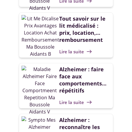
Lire la suite
east
Tout savoir sur le
lit médicalisé :
prix, location,
remboursement
Lire la suite
east
Alzheimer : faire
face aux
comportements
répétitifs
Lire la suite
east
Alzheimer :
reconnaître les