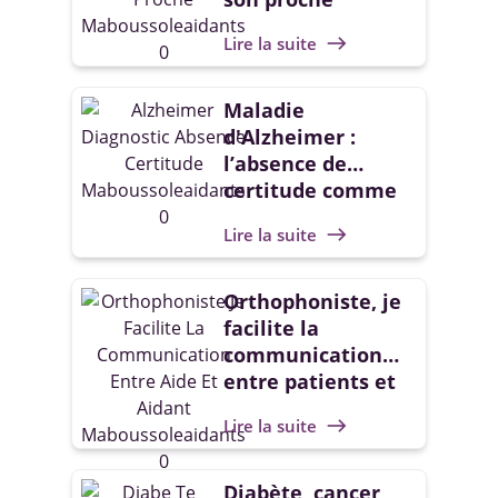
Lire la suite
east
Maladie
d'Alzheimer :
l’absence de
certitude comme
seule certitude ?
Lire la suite
east
Orthophoniste, je
facilite la
communication
entre patients et
aidants
Lire la suite
east
Diabète, cancer,