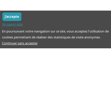
J'accepte
En savoir plus
En poursuivant votre navigation sur ce site, vous acceptez l'utilisation de
cookies permettant de réaliser des statistiques de visite anonymes.
Continuer sans accepter
Notre mission : orienter ceux qui aident un proche.
Nos pages
Guide
À propos
Articles - Ma vie d'aidant