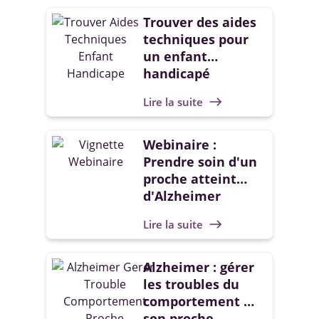
Trouver des aides
techniques pour
un enfant
handicapé
Lire la suite
east
Webinaire :
Prendre soin d'un
proche atteint
d'Alzheimer
Lire la suite
east
Alzheimer : gérer
les troubles du
comportement de
son proche