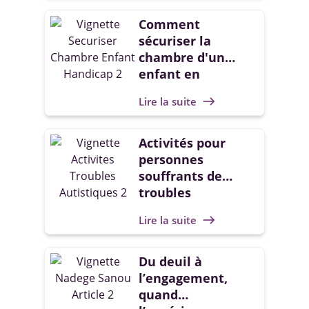
Comment
sécuriser la
chambre d'un
enfant en
situation de
Lire la suite
east
handicap ?
Activités pour
personnes
souffrants de
troubles
autistiques
Lire la suite
east
Du deuil à
l’engagement,
quand