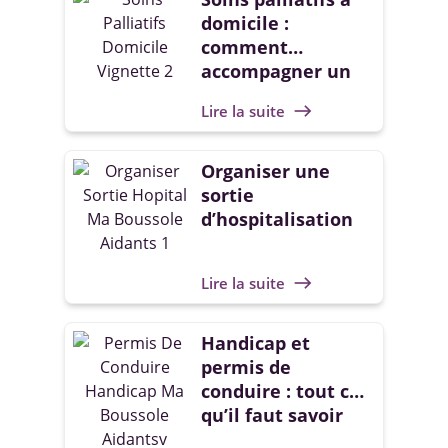
domicile :
comment
accompagner un
proche chez soi ?
Lire la suite
east
Organiser une
sortie
d’hospitalisation
Lire la suite
east
Handicap et
permis de
conduire : tout ce
qu’il faut savoir