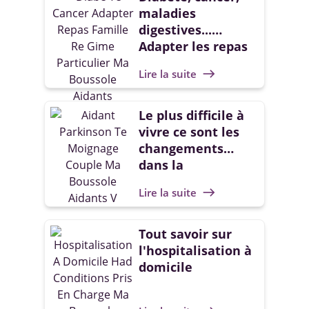
maladies
digestives...
Adapter les repas
aux régimes
Lire la suite
east
particuliers
Le plus difficile à
vivre ce sont les
changements
dans la
personnalité de
Lire la suite
east
mon mari
Tout savoir sur
l'hospitalisation à
domicile