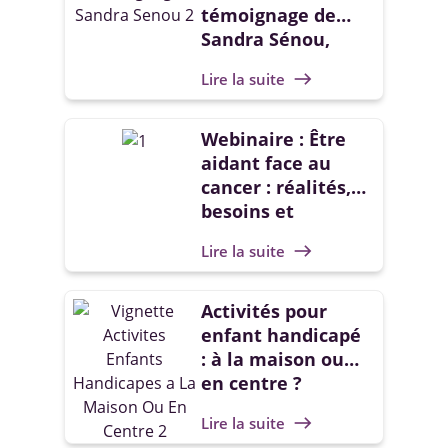
témoignage de
Sandra Sénou,
maman d’un
Lire la suite
east
enfant handicapé
Webinaire : Être
aidant face au
cancer : réalités,
besoins et
solutions
Lire la suite
east
Activités pour
enfant handicapé
: à la maison ou
en centre ?
Lire la suite
east