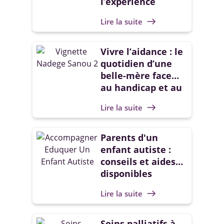
l’expérience
d’aidante devient
Lire la suite
east
un combat
collectif
Vivre l’aidance : le
quotidien d’une
belle-mère face
au handicap et au
regard des autres
Lire la suite
east
Parents d'un
enfant autiste :
conseils et aides
disponibles
Lire la suite
east
Soins palliatifs à