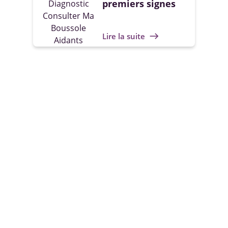
premiers signes
Lire la suite
east