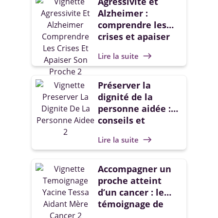
Agressivité et
Alzheimer :
comprendre les
crises et apaiser
son proche
Lire la suite
east
Préserver la
dignité de la
personne aidée :
conseils et
bonnes pratiques
Lire la suite
east
Accompagner un
proche atteint
d’un cancer : le
témoignage de
Yacine Tessa