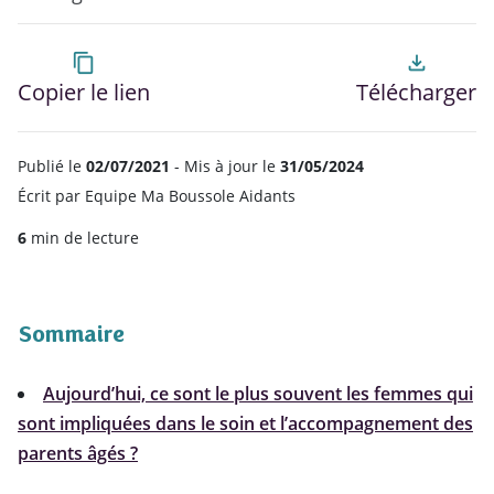
content_copy
file_download
Copier le lien
Télécharger
Publié le
02/07/2021
- Mis à jour le
31/05/2024
Écrit par
Equipe Ma Boussole Aidants
6
min de lecture
Sommaire
Aujourd’hui, ce sont le plus souvent les femmes qui
sont impliquées dans le soin et l’accompagnement des
parents âgés ?