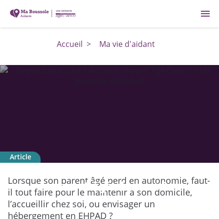
menu
Accueil
>
Ma vie d'aidant
Article
Dépendance : faut-il accueillir son
Lorsque son parent âgé perd en autonomie, faut-
parent âgé chez soi ?
il tout faire pour le maintenir à son domicile,
l’accueillir chez soi, ou envisager un
hébergement en EHPAD ?