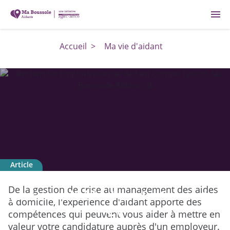
menu
Accueil
>
Ma vie d'aidant
Article
Retour à l'emploi : faire de votre
De la gestion de crise au management des aides
parcours d'aidant un atout sur votre
à domicile, l'expérience d'aidant apporte des
CV
compétences qui peuvent vous aider à mettre en
valeur votre candidature auprès d'un employeur.